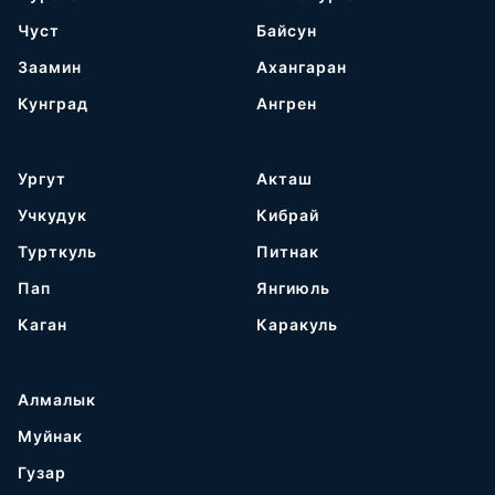
Чуст
Байсун
Заамин
Ахангаран
Кунград
Ангрен
Ургут
Акташ
Учкудук
Кибрай
Турткуль
Питнак
Пап
Янгиюль
Каган
Каракуль
Алмалык
Муйнак
Гузар