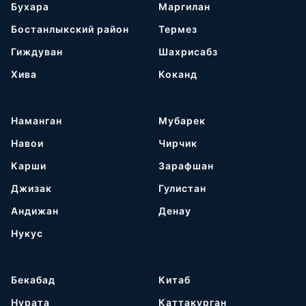
Бухара
Маргилан
Бостанлыкский район
Термез
Гиждуван
Шахрисабз
Хива
Коканд
Наманган
Мубарек
Навои
Чирчик
Карши
Зарафшан
Джизак
Гулистан
Андижан
Денау
Нукус
Бекабад
Китаб
Нурата
Каттакурган