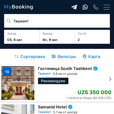
Заезд
Выезд
гостя
Сб, 8 авг.
Вс, 9 авг.
2
Сортировка
Фильтры
Карта
Гостиница South Tashkent
10
Ташкент
6.8 км от центра
Рекомендуем
UZS 350 000
+ Налоги и сборы (82 400 UZS)
Samanid Hotel
Ташкент
5.7 км от центра