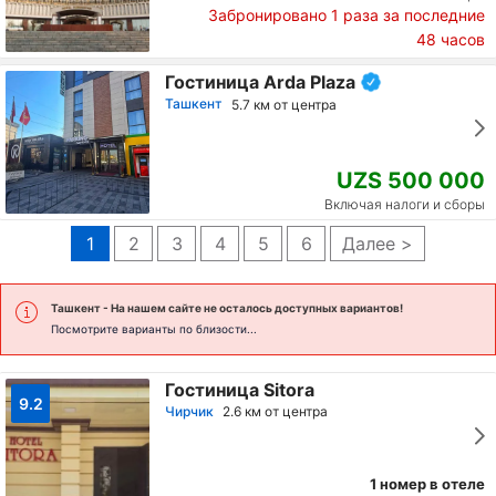
Забронировано
1
раза за последние
48 часов
Гостиница Arda Plaza
Ташкент
5.7 км от центра
UZS 500 000
Включая налоги и сборы
1
2
3
4
5
6
Далее >
Ташкент
- На нашем сайте не осталось доступных вариантов!
Посмотрите варианты по близости...
Гостиница Sitora
9.2
Чирчик
2.6 км от центра
1 номер в отеле