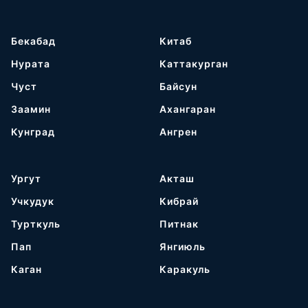
Бекабад
Китаб
Нурата
Каттакурган
Чуст
Байсун
Заамин
Ахангаран
Кунград
Ангрен
Ургут
Акташ
Учкудук
Кибрай
Турткуль
Питнак
Пап
Янгиюль
Каган
Каракуль