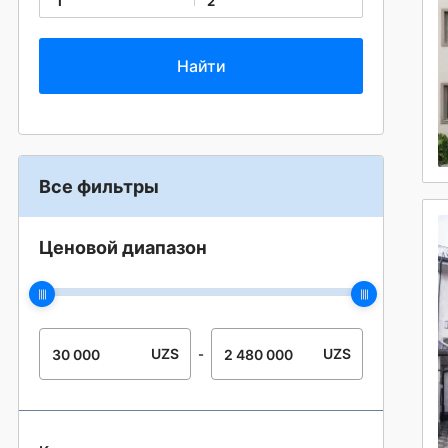
1
2
Все фильтры
Ценовой диапазон
UZS
UZS
-