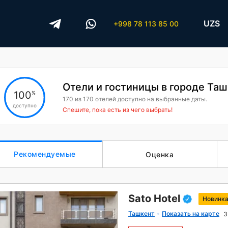
UZS
+998 78 113 85 00
Отели и гостиницы в городе Та
100
%
170
из
170
отелей доступно на выбранные даты.
доступно
Спешите, пока есть из чего выбрать!
Рекомендуемые
Оценка
Sato Hotel
Новинк
Ташкент
Показать на карте
3