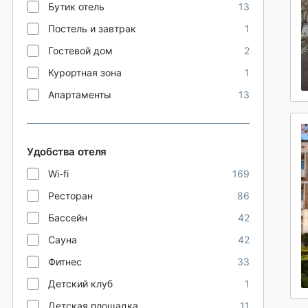
Бутик отель
13
Постель и завтрак
1
Гостевой дом
2
Курортная зона
1
Апартаменты
13
Удобства отеля
Wi-fi
169
Ресторан
86
Бассейн
42
Сауна
42
Фитнес
33
Детский клуб
1
Детская площадка
11