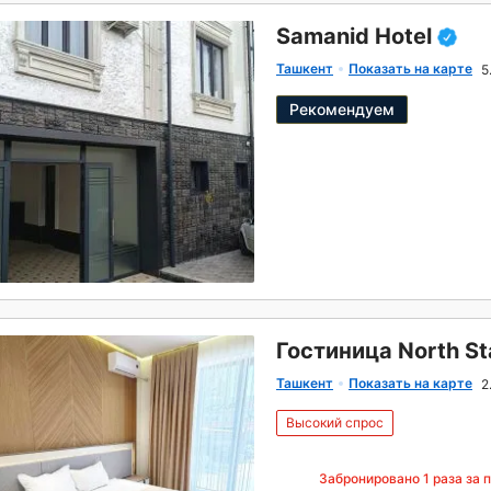
Samanid Hotel
Ташкент
Показать на карте
5
Рекомендуем
Гостиница North St
Ташкент
Показать на карте
2
Высокий спрос
Забронировано
1
раза за 