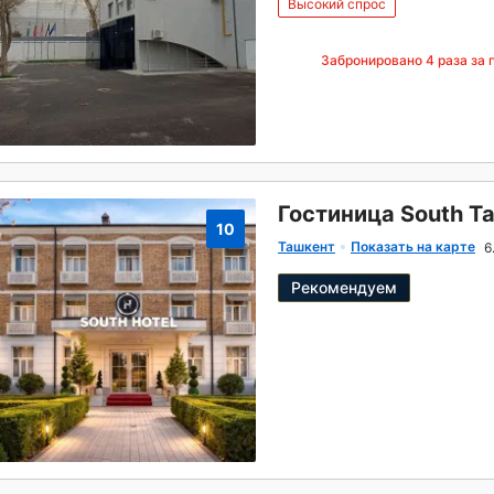
Высокий спрос
Забронировано
4
раза за 
Гостиница South T
10
Ташкент
Показать на карте
6
Рекомендуем