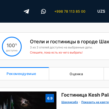
UZS
+998 78 113 85 00
Отели и гостиницы в городе Ша
100
%
3
из
3
отелей доступно на выбранные даты.
доступно
Спешите, пока есть из чего выбрать!
Рекомендуемые
Оценка
Гостиница Kesh Pa
6.9
Шахрисабз
Показать на карте