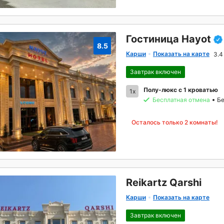
Гостиница Hayot
8.5
Карши
Показать на карте
3.4
Завтрак включен
Полу-люкс с 1 кроватью
1x
Бесплатная отмена
Бе
Осталось только 2 комнаты!
Reikartz Qarshi
Карши
Показать на карте
Завтрак включен