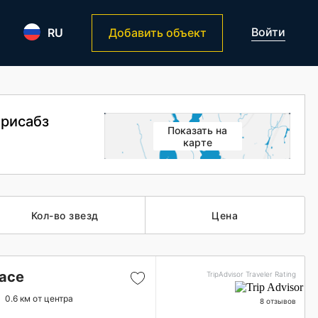
Войти
RU
Добавить объект
хрисабз
Показать на
карте
Кол-во звезд
Цена
lace
TripAdvisor Traveler Rating
0.6 км от центра
8 отзывов