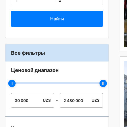
1
2
Все фильтры
Ценовой диапазон
UZS
UZS
-