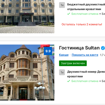
Бюджетный двухместный н
1x
отдельными кроватями
Бесплатная отмена
Бе
Осталось только 2 комнаты!
Гостиница Sultan
9.9
Карши
Показать на карте
1.7
Завтрак включен
Двухместный номер Делю
1x
кроватями
Бесплатная отмена
Бе