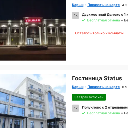
Карши
Показать на карте
4.3
Двухместный Делюкс с 1 
1x
Бесплатная отмена
Бе
Осталось только 2 комнаты!
Гостиница Status
Карши
Показать на карте
0.9
Завтрак включен
Полу-люкс с 2 отдельным
1x
Бесплатная отмена
Бе