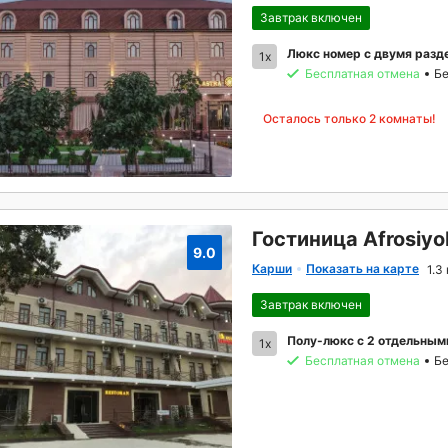
Завтрак включен
Люкс номер с двумя разд
1x
Бесплатная отмена
Бе
Осталось только 2 комнаты!
Гостиница Afrosiyo
9.0
Карши
Показать на карте
1.3
Завтрак включен
Полу-люкс с 2 отдельным
1x
Бесплатная отмена
Бе