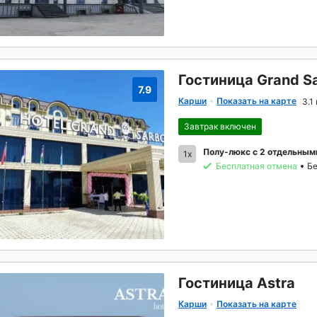
Гостиница Grand S
7.9
Карши
Показать на карте
3.1
Завтрак включен
Полу-люкс с 2 отдельным
1x
Бесплатная отмена
Бе
Гостиница Astra
Карши
Показать на карте