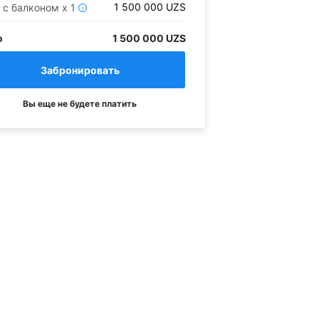
1 500 000
UZS
 с балконом
x
1
i
о
1 500 000 UZS
Вы еще не будете платить