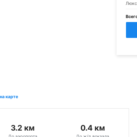
Люкс
Всег
на карте
3.2
км
0.4
км
До аэропорта
До ж/д вокзала