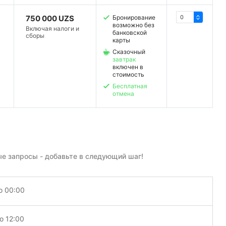
750 000 UZS
Бронирование
возможно без
Включая налоги и
банковской
сборы
карты
Сказочный
завтрак
включен в
стоимость
Бесплатная
отмена
е запросы - добавьте в следующий шаг!
о 00:00
о 12:00