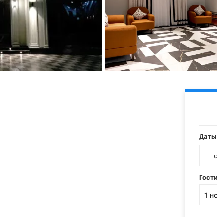
Даты
Гост
1
н