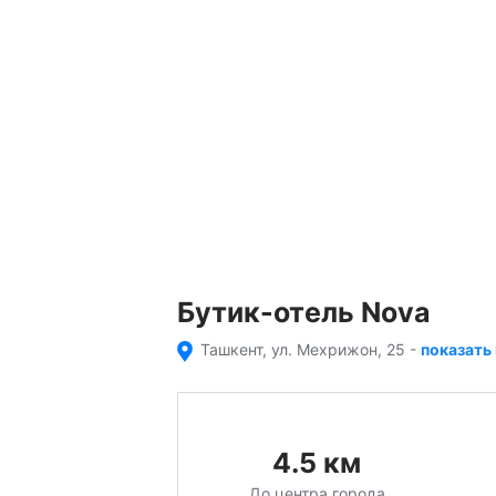
Бутик-отель Nova
Ташкент, ул. Мехрижон, 25
-
показать 
4.5
км
До центра города