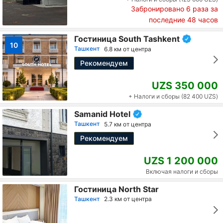
Забронировано
6
раза за
последние 48 часов
Гостиница South Tashkent
10
Ташкент
6.8 км от центра
Рекомендуем
UZS 350 000
+ Налоги и сборы (82 400 UZS)
Samanid Hotel
Ташкент
5.7 км от центра
Рекомендуем
UZS 1 200 000
Включая налоги и сборы
Гостиница North Star
Ташкент
2.3 км от центра