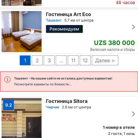
48 часов
Гостиница Art Eco
Ташкент
5.7 км от центра
Рекомендуем
UZS 380 000
Включая налоги и сборы
1
2
3
...
11
12
Далее >
Ташкент
- На нашем сайте не осталось доступных вариантов!
Посмотрите варианты по близости...
Гостиница Sitora
9.2
Чирчик
2.6 км от центра
1 номер в отеле
2 гостя, 1 ночь