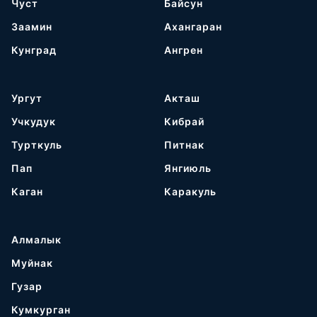
Чуст
Байсун
Заамин
Ахангаран
Кунград
Ангрен
Ургут
Акташ
Учкудук
Кибрай
Турткуль
Питнак
Пап
Янгиюль
Каган
Каракуль
Алмалык
Муйнак
Гузар
Кумкурган