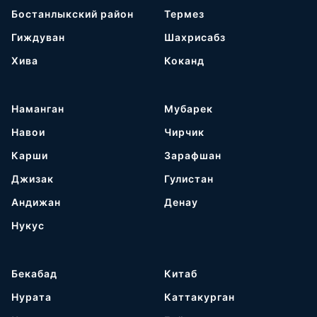
Бостанлыкский район
Термез
Гиждуван
Шахрисабз
Хива
Коканд
Наманган
Мубарек
Навои
Чирчик
Карши
Зарафшан
Джизак
Гулистан
Андижан
Денау
Нукус
Бекабад
Китаб
Нурата
Каттакурган