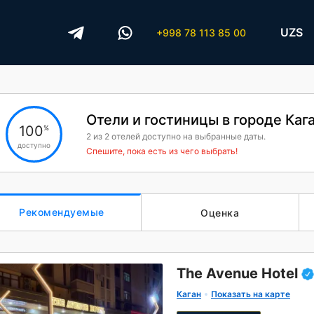
UZS
+998 78 113 85 00
Отели и гостиницы в городе Каг
100
%
2
из
2
отелей доступно на выбранные даты.
доступно
Спешите, пока есть из чего выбрать!
Рекомендуемые
Оценка
The Avenue Hotel
Каган
Показать на карте