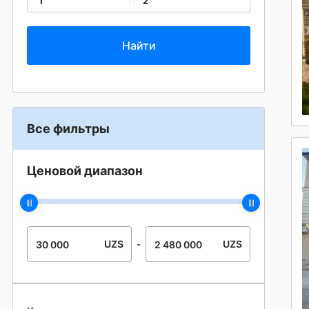
1
2
Все фильтры
Ценовой диапазон
UZS
UZS
-