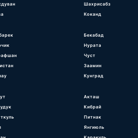
ждуван
Шахрисабз
ва
Коканд
барек
Бекабад
рчик
Нурата
рафшан
Чуст
истан
Заамин
нау
Кунград
гут
Акташ
кудук
Кибрай
рткуль
Питнак
п
Янгиюль
ган
Каракуль