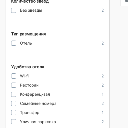
Количество звезд
Без звезды
2
Тип размещения
Отель
2
Удобства отеля
Wi-fi
2
Ресторан
2
Конференц-зал
1
Семейные номера
2
Трансфер
1
Уличная парковка
2