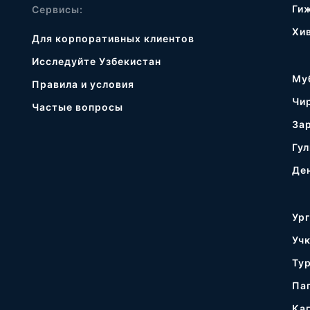
Ги
Сервисы:
Хи
Для корпоративных клиентов
Исследуйте Узбекистан
Му
Правила и условия
Чи
Частые вопросы
За
Гул
Де
Ур
Уч
Ту
Па
Ка