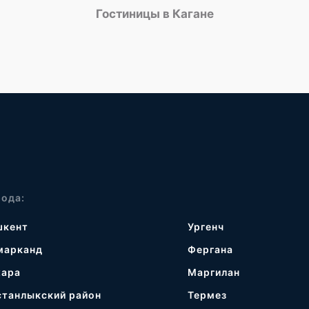
Гостиницы в Кагане
рода:
шкент
Ургенч
марканд
Фергана
хара
Маргилан
станлыкский район
Термез