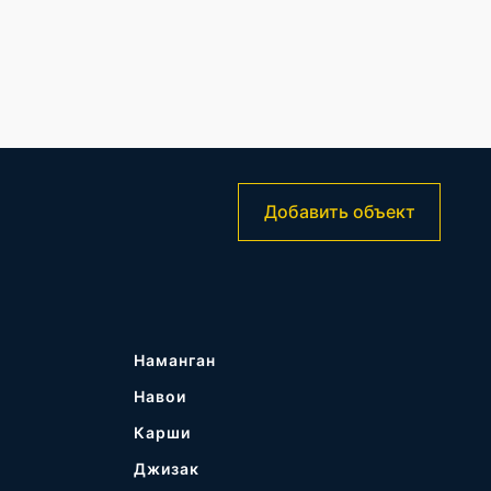
Добавить объект
Наманган
Навои
Карши
Джизак