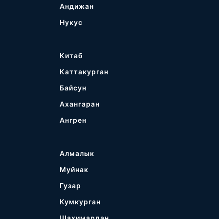
Андижан
Нукус
Китаб
Каттакурган
Байсун
Ахангаран
Ангрен
Алмалык
Муйнак
Гузар
Кумкурган
Шахимардан