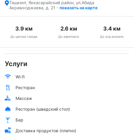
Ташкент, Яккасарайский район, ул.Абида
Акрамходжаева, д. 21
-
показать на карте
3.9
км
2.6
км
3.4
км
До центра города
До аэропорта
До ж/д вокзала
Услуги
Wi-fi
Ресторан
Массаж
Ресторан (шведский стол)
Бар
Доставка продуктов (платно)