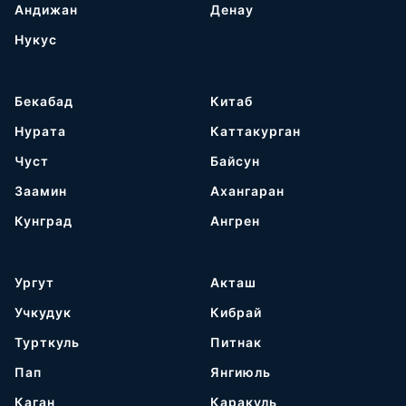
Андижан
Денау
Нукус
Бекабад
Китаб
Нурата
Каттакурган
Чуст
Байсун
Заамин
Ахангаран
Кунград
Ангрен
Ургут
Акташ
Учкудук
Кибрай
Турткуль
Питнак
Пап
Янгиюль
Каган
Каракуль