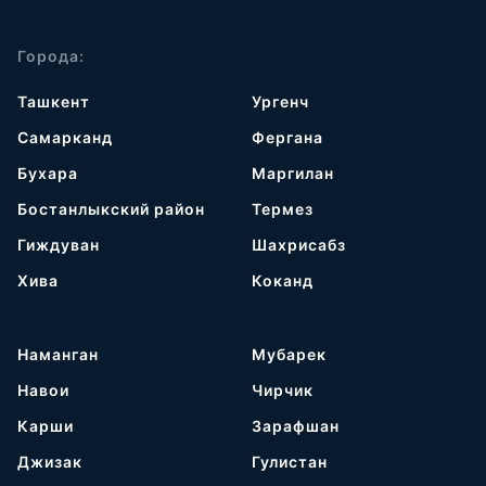
Города:
Ташкент
Ургенч
Самарканд
Фергана
Бухара
Маргилан
Бостанлыкский район
Термез
Гиждуван
Шахрисабз
Хива
Коканд
Наманган
Мубарек
Навои
Чирчик
Карши
Зарафшан
Джизак
Гулистан