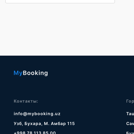
Контакты:
Го
info@mybooking.uz
Та
Узб, Бухара, М. Амбар 115
Са
+998 78 113 85 00
Бу