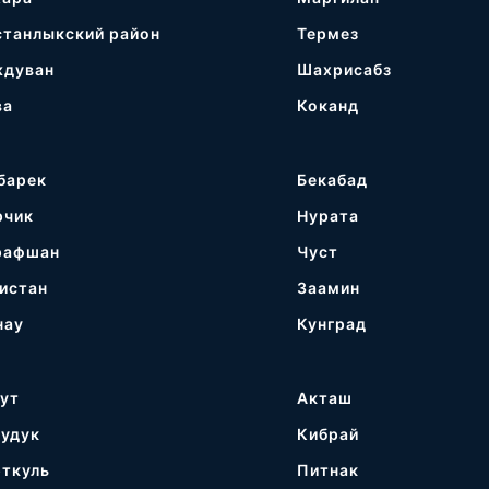
станлыкский район
Термез
ждуван
Шахрисабз
ва
Коканд
барек
Бекабад
рчик
Нурата
рафшан
Чуст
истан
Заамин
нау
Кунград
гут
Акташ
кудук
Кибрай
рткуль
Питнак