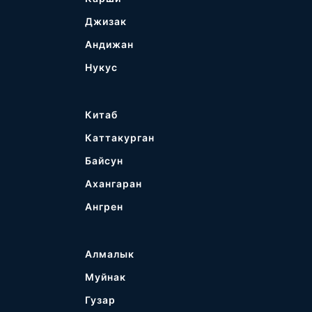
Джизак
Андижан
Нукус
Китаб
Каттакурган
Байсун
Ахангаран
Ангрен
Алмалык
Муйнак
Гузар