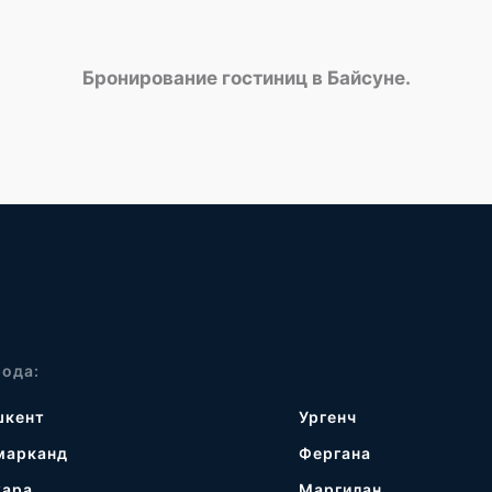
Бронирование гостиниц в Байсуне.
рода:
шкент
Ургенч
марканд
Фергана
хара
Маргилан