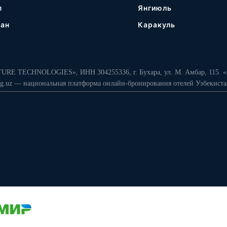
п
Янгиюль
ган
Каракуль
URE TECHNOLOGIES», ИНН 304255336, г. Бухара, ул. М. Амбар, 115. «
g.uz — национальная платформа онлайн-бронирования отелей Узбекиста