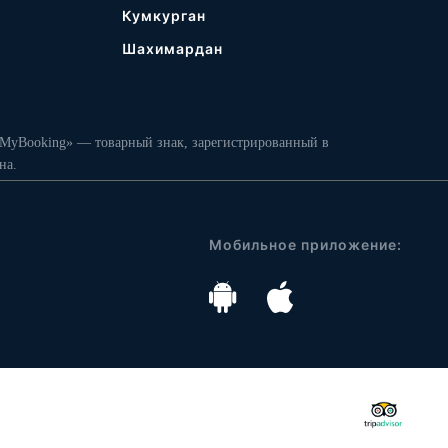
Кумкурган
Шахимардан
MyBooking» — товарный знак, зарегистрированный в
на.
Мобильное приложение: