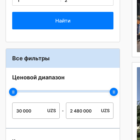
1
2
Все фильтры
Ценовой диапазон
UZS
UZS
-