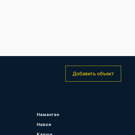
Добавить объект
Наманган
Навои
Карши