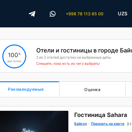
UZS
+998 78 113 85 00
Отели и гостиницы в городе Бай
100
%
2
из
2
отелей доступно на выбранные даты.
доступно
Спешите, пока есть из чего выбрать!
Рекомендуемые
Оценка
Гостиница Sahara
Байсун
Показать на карте
3.1