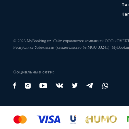
Па
Ка
© 2026 MyBooking.uz. Сайт управляется компанией ООО «OVERT
Республике Узбекистан (свидетельство № MGU 33241). MyBookin
Социальные сети: