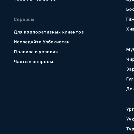
Бо
Ги
Сервисы:
Хи
Для корпоративных клиентов
Исследуйте Узбекистан
Му
Правила и условия
Чи
Частые вопросы
За
Гул
Де
Ур
Уч
Ту