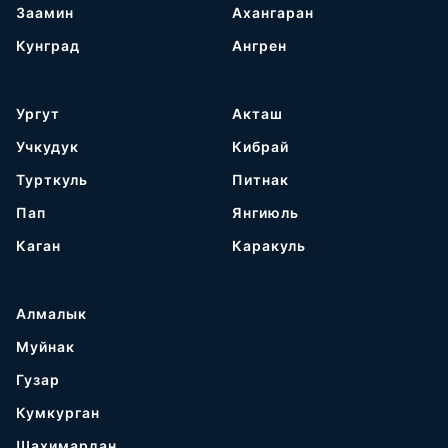
Заамин
Ахангаран
Кунград
Ангрен
Ургут
Акташ
Учкудук
Кибрай
Турткуль
Питнак
Пап
Янгиюль
Каган
Каракуль
Алмалык
Муйнак
Гузар
Кумкурган
Шахимардан