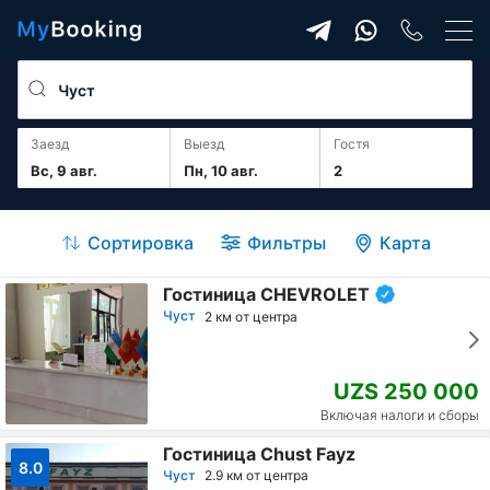
Заезд
Выезд
гостя
Вс, 9 авг.
Пн, 10 авг.
2
Сортировка
Фильтры
Карта
Гостиница CHEVROLET
Чуст
2 км от центра
UZS 250 000
Включая налоги и сборы
Гостиница Chust Fayz
8.0
Чуст
2.9 км от центра