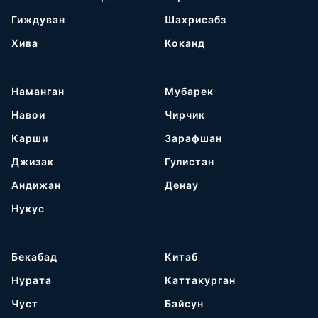
Гиждуван
Шахрисабз
Хива
Коканд
Наманган
Мубарек
Навои
Чирчик
Карши
Зарафшан
Джизак
Гулистан
Андижан
Денау
Нукус
Бекабад
Китаб
Нурата
Каттакурган
Чуст
Байсун