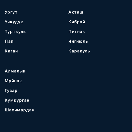
Ургут
Акташ
Учкудук
Кибрай
Турткуль
Питнак
Пап
Янгиюль
Каган
Каракуль
Алмалык
Муйнак
Гузар
Кумкурган
Шахимардан