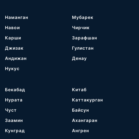
Наманган
Мубарек
Навои
Чирчик
Карши
Зарафшан
Джизак
Гулистан
Андижан
Денау
Нукус
Бекабад
Китаб
Нурата
Каттакурган
Чуст
Байсун
Заамин
Ахангаран
Кунград
Ангрен