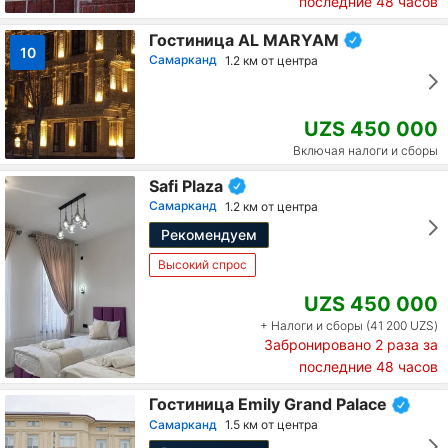
последние 48 часов
Гостиница AL MARYAM
10
Самарканд
1.2 км от центра
UZS 450 000
Включая налоги и сборы
Safi Plaza
Самарканд
1.2 км от центра
Рекомендуем
Высокий спрос
UZS 450 000
+ Налоги и сборы (41 200 UZS)
Забронировано
2
раза за
последние 48 часов
Гостиница Emily Grand Palace
Самарканд
1.5 км от центра