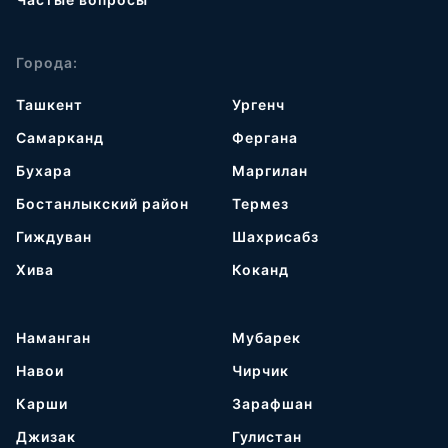
Города:
Ташкент
Ургенч
Самарканд
Фергана
Бухара
Маргилан
Бостанлыкский район
Термез
Гиждуван
Шахрисабз
Хива
Коканд
Наманган
Мубарек
Навои
Чирчик
Карши
Зарафшан
Джизак
Гулистан