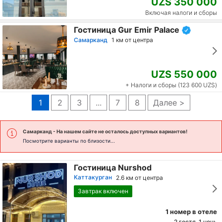
UZS 350 000
Включая налоги и сборы
Гостиница Gur Emir Palace
Самарканд
1 км от центра
UZS 550 000
+ Налоги и сборы (123 600 UZS)
1
2
3
...
7
8
Далее >
Самарканд
- На нашем сайте не осталось доступных вариантов!
Посмотрите варианты по близости...
Гостиница Nurshod
Каттакурган
2.6 км от центра
Завтрак включен
1 номер в отеле
2 гостя, 1 ночь