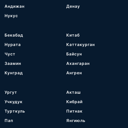
Андижан
Денау
Нукус
Бекабад
Китаб
Нурата
Каттакурган
Чуст
Байсун
Заамин
Ахангаран
Кунград
Ангрен
Ургут
Акташ
Учкудук
Кибрай
Турткуль
Питнак
Пап
Янгиюль