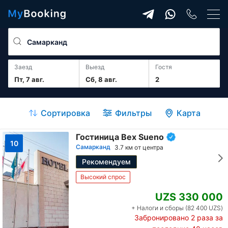
Заезд
Выезд
гостя
Пт, 7 авг.
Сб, 8 авг.
2
Сортировка
Фильтры
Карта
Гостиница Bex Sueno
10
Самарканд
3.7 км от центра
Рекомендуем
Высокий спрос
UZS 330 000
+ Налоги и сборы (82 400 UZS)
Забронировано
2
раза за