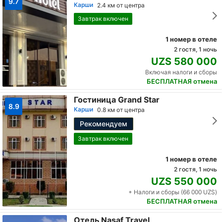
9.7
Карши
2.4 км от центра
Завтрак включен
1 номер в отеле
2 гостя, 1 ночь
UZS 580 000
Включая налоги и сборы
БЕСПЛАТНАЯ отмена
Гостиница Grand Star
8.9
Карши
0.8 км от центра
Рекомендуем
Завтрак включен
1 номер в отеле
2 гостя, 1 ночь
UZS 550 000
+ Налоги и сборы (66 000 UZS)
БЕСПЛАТНАЯ отмена
Отель Nasaf Travel