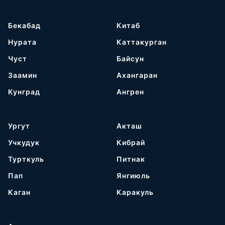
Бекабад
Китаб
Нурата
Каттакурган
Чуст
Байсун
Заамин
Ахангаран
Кунград
Ангрен
Ургут
Акташ
Учкудук
Кибрай
Турткуль
Питнак
Пап
Янгиюль
Каган
Каракуль