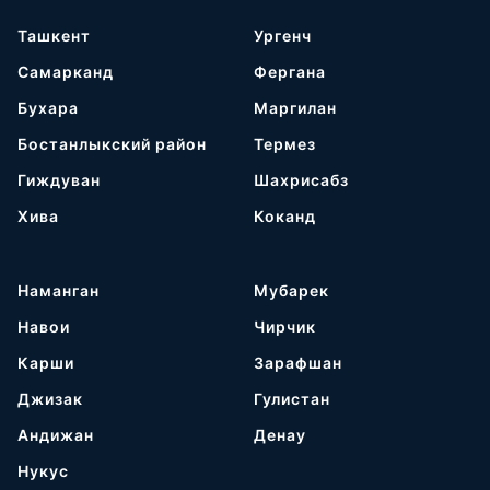
Ташкент
Ургенч
Самарканд
Фергана
Бухара
Маргилан
Бостанлыкский район
Термез
Гиждуван
Шахрисабз
Хива
Коканд
Наманган
Мубарек
Навои
Чирчик
Карши
Зарафшан
Джизак
Гулистан
Андижан
Денау
Нукус