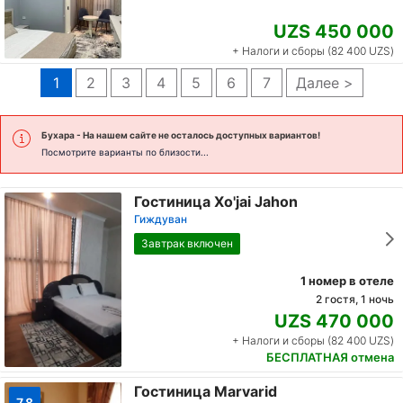
UZS 450 000
+ Налоги и сборы (82 400 UZS)
1
2
3
4
5
6
7
Далее >
Бухара
- На нашем сайте не осталось доступных вариантов!
Посмотрите варианты по близости...
Гостиница Xo'jai Jahon
Гиждуван
Завтрак включен
1 номер в отеле
2 гостя, 1 ночь
UZS 470 000
+ Налоги и сборы (82 400 UZS)
БЕСПЛАТНАЯ отмена
Гостиница Marvarid
7.8