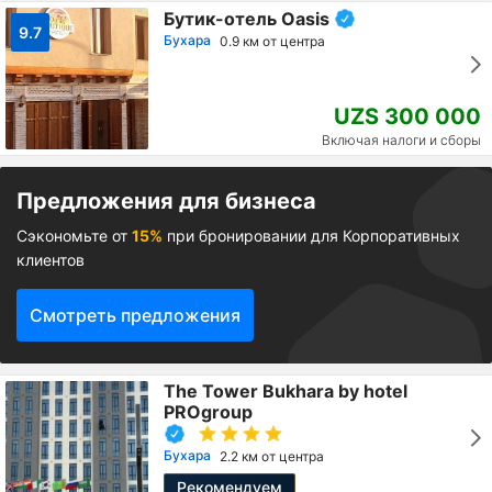
Бутик-отель Oasis
9.7
Бухара
0.9 км от центра
UZS 300 000
Включая налоги и сборы
Предложения для бизнеса
Сэкономьте от
15%
при бронировании для Корпоративных
клиентов
Смотреть предложения
The Tower Bukhara by hotel
PROgroup
Бухара
2.2 км от центра
Рекомендуем