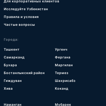
Для корпоративных клиентов
Исследуйте Узбекистан
Правила и условия
Частые вопросы
Города:
Ташкент
Ургенч
Самарканд
Фергана
Бухара
Маргилан
Бостанлыкский район
Термез
Гиждуван
Шахрисабз
Хива
Коканд
Наманган
Мубарек