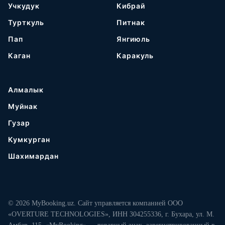
Учкудук
Кибрай
Турткуль
Питнак
Пап
Янгиюль
Каган
Каракуль
Алмалык
Муйнак
Гузар
Кумкурган
Шахимардан
© 2026 MyBooking.uz. Сайт управляется компанией ООО
«OVERTURE TECHNOLOGIES», ИНН 304255336, г. Бухара, ул. М.