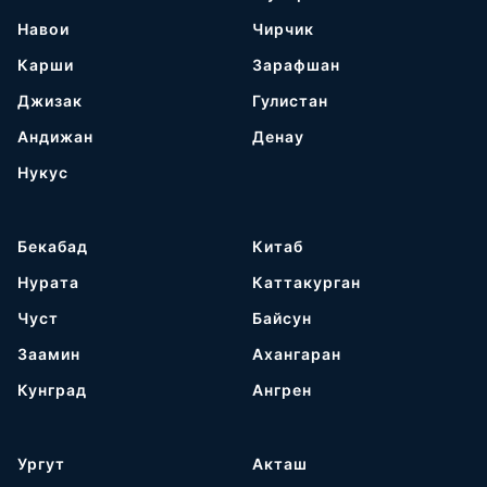
Навои
Чирчик
Карши
Зарафшан
Джизак
Гулистан
Андижан
Денау
Нукус
Бекабад
Китаб
Нурата
Каттакурган
Чуст
Байсун
Заамин
Ахангаран
Кунград
Ангрен
Ургут
Акташ