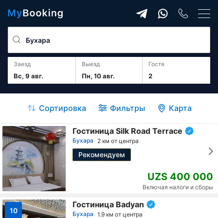
Заезд
Выезд
гостя
Вс, 9 авг.
Пн, 10 авг.
2
Сортировка
Фильтры
Карта
Гостиница Silk Road Terrace
Бухара
2 км от центра
Рекомендуем
UZS 400 000
Включая налоги и сборы
Гостиница Badyan
10
Бухара
1.9 км от центра