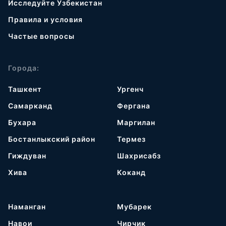
Исследуйте Узбекистан
Правила и условия
Частые вопросы
Города:
Ташкент
Ургенч
Самарканд
Фергана
Бухара
Маргилан
Бостанлыкский район
Термез
Гиждуван
Шахрисабз
Хива
Коканд
Наманган
Мубарек
Навои
Чирчик