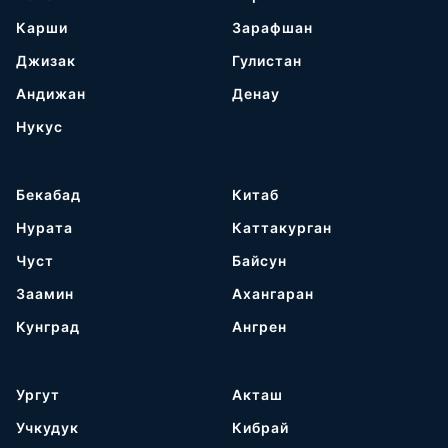
Карши
Зарафшан
Джизак
Гулистан
Андижан
Денау
Нукус
Бекабад
Китаб
Нурата
Каттакурган
Чуст
Байсун
Заамин
Ахангаран
Кунград
Ангрен
Ургут
Акташ
Учкудук
Кибрай