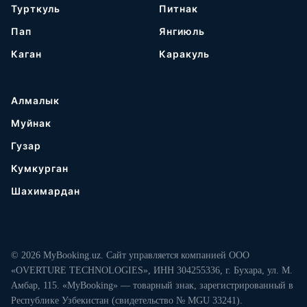
Турткуль
Питнак
Пап
Янгиюль
Каган
Каракуль
Алмалык
Муйнак
Гузар
Кумкурган
Шахимардан
© 2026 MyBooking.uz. Сайт управляется компанией ООО
«OVERTURE TECHNOLOGIES», ИНН 304255336, г. Бухара, ул. М.
Амбар, 115. «MyBooking» — товарный знак, зарегистрированный в
Республике Узбекистан (свидетельство № MGU 33241).