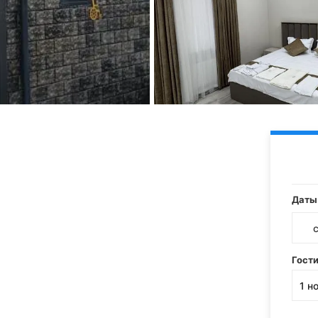
Даты
Гост
1
н