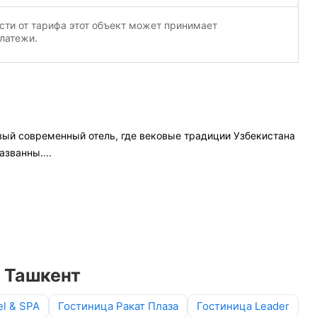
сти от тарифа этот объект может принимает
латежи.
вый современный отель, где вековые традиции Узбекистана
Названны
....
е Ташкент
el & SPA
Гостиница Ракат Плаза
Гостиница Leader