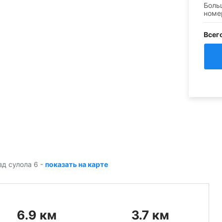
Боль
номе
Всег
зд сулола 6
-
показать на карте
6.9
км
3.7
км