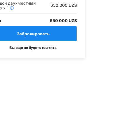
шой двухместный
650 000
UZS
р
x
1
i
о
650 000 UZS
Вы еще не будете платить