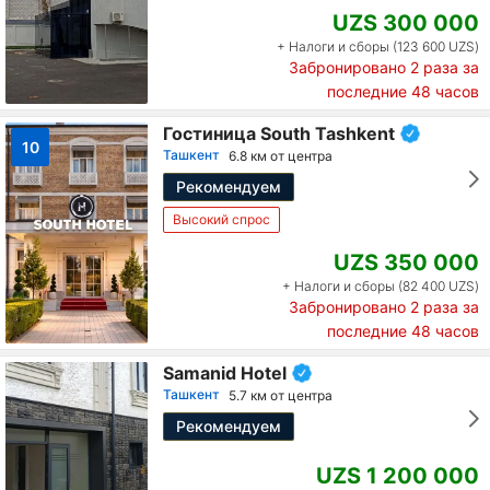
UZS 300 000
+ Налоги и сборы (123 600 UZS)
Забронировано
2
раза за
последние 48 часов
Гостиница South Tashkent
10
Ташкент
6.8 км от центра
Рекомендуем
Высокий спрос
UZS 350 000
+ Налоги и сборы (82 400 UZS)
Забронировано
2
раза за
последние 48 часов
Samanid Hotel
Ташкент
5.7 км от центра
Рекомендуем
UZS 1 200 000