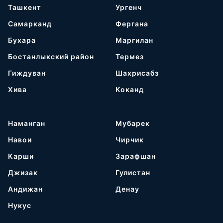
Ташкент
Ургенч
Самарканд
Фергана
Бухара
Маргилан
Бостанлыкский район
Термез
Гиждуван
Шахрисабз
Хива
Коканд
Наманган
Мубарек
Навои
Чирчик
Карши
Зарафшан
Джизак
Гулистан
Андижан
Денау
Нукус