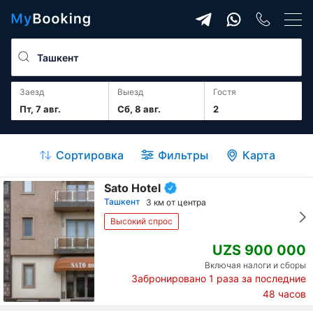
Заезд
Выезд
гостя
Пт, 7 авг.
Сб, 8 авг.
2
Сортировка
Фильтры
Карта
Sato Hotel
Ташкент
3 км от центра
Высокий спрос
UZS 900 000
Включая налоги и сборы
Забронировано
1
раза за последние
48 часов