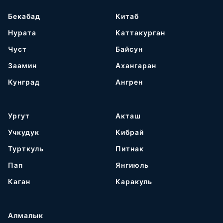
Бекабад
Китаб
Нурата
Каттакурган
Чуст
Байсун
Заамин
Ахангаран
Кунград
Ангрен
Ургут
Акташ
Учкудук
Кибрай
Турткуль
Питнак
Пап
Янгиюль
Каган
Каракуль
Алмалык