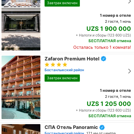
Завтрак включен
1 номер в отеле
2 гостя, 1 ночь
UZS 1 900 000
+ Налоги и сборы (123 600 UZS)
БЕСПЛАТНАЯ отмена
Осталась только 1 комната!
Zafaron Premium Hotel
Бостанлыкский район
Завтрак включен
1 номер в отеле
2 гостя, 1 ночь
UZS 1 205 000
+ Налоги и сборы (123 600 UZS)
БЕСПЛАТНАЯ отмена
СПА Отель Panoramic
Бостанлыкский район
17.1 км от центра