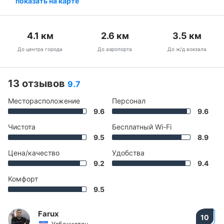
показать на карте
4.1
км
2.6
км
3.5
км
До центра города
До аэропорта
До ж/д вокзала
13 отзывов
9.7
Месторасположение
Персонал
9.6
9.6
Чистота
Бесплатный Wi-Fi
9.5
8.9
Цена/качество
Удобства
9.2
9.4
Комфорт
9.5
Farux
10