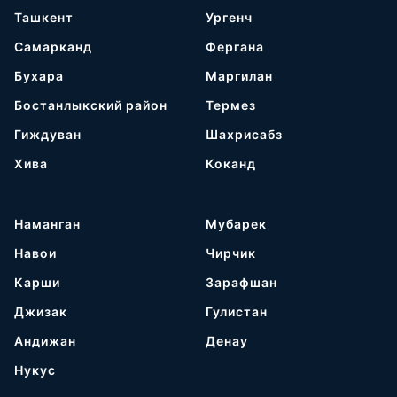
Ташкент
Ургенч
Самарканд
Фергана
Бухара
Маргилан
Бостанлыкский район
Термез
Гиждуван
Шахрисабз
Хива
Коканд
Наманган
Мубарек
Навои
Чирчик
Карши
Зарафшан
Джизак
Гулистан
Андижан
Денау
Нукус