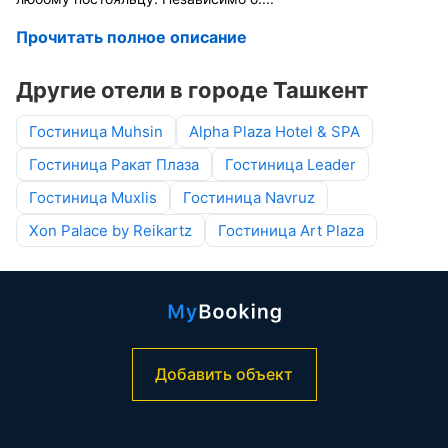
Прочитать полное описание
Другие отели в городе Ташкент
Гостиница Muhsin
Alpha Plaza Hotel & SPA
Гостиница Ракат Плаза
Гостиница Leader
Гостиница Muxlis
Гостиница Navruz
Xon Palace by Reikartz
Гостиница Art Plaza
Добавить объект