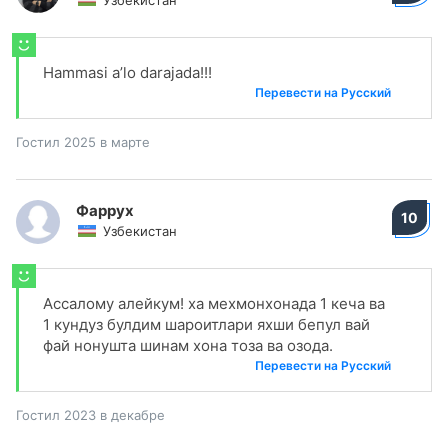
Узбекистан
Hammasi a’lo darajada!!!
Перевести на Русский
Гостил 2025 в марте
Фаррух
10
Узбекистан
Ассалому алейкум! ха мехмонхонада 1 кеча ва
1 кундуз булдим шароитлари яхши бепул вай
фай нонушта шинам хона тоза ва озода.
Перевести на Русский
Гостил 2023 в декабре