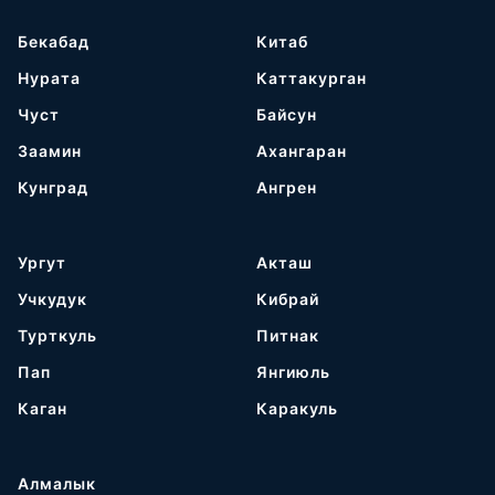
Бекабад
Китаб
Нурата
Каттакурган
Чуст
Байсун
Заамин
Ахангаран
Кунград
Ангрен
Ургут
Акташ
Учкудук
Кибрай
Турткуль
Питнак
Пап
Янгиюль
Каган
Каракуль
Алмалык