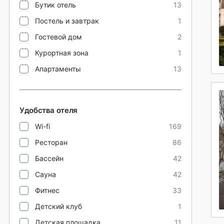
Бутик отель
13
Постель и завтрак
1
Гостевой дом
2
Курортная зона
1
Апартаменты
13
Удобства отеля
Wi-fi
169
Ресторан
86
Бассейн
42
Сауна
42
Фитнес
33
Детский клуб
1
Детская площадка
11