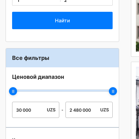
1
2
Все фильтры
Ценовой диапазон
UZS
UZS
-