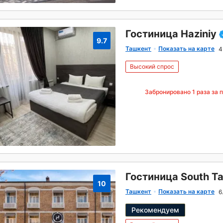
Гостиница Haziniy
9.7
Ташкент
Показать на карте
4
Высокий спрос
Забронировано
1
раза за 
Гостиница South T
10
Ташкент
Показать на карте
6
Рекомендуем