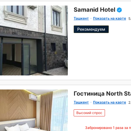
Samanid Hotel
Ташкент
Показать на карте
5
Рекомендуем
Гостиница North St
Ташкент
Показать на карте
2
Высокий спрос
Забронировано
1
раза за 