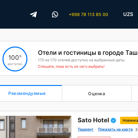
UZS
+998 78 113 85 00
Отели и гостиницы в городе Та
100
%
170
из
170
отелей доступно на выбранные даты.
доступно
Спешите, пока есть из чего выбрать!
Рекомендуемые
Оценка
Sato Hotel
Новинк
Ташкент
Показать на карте
3