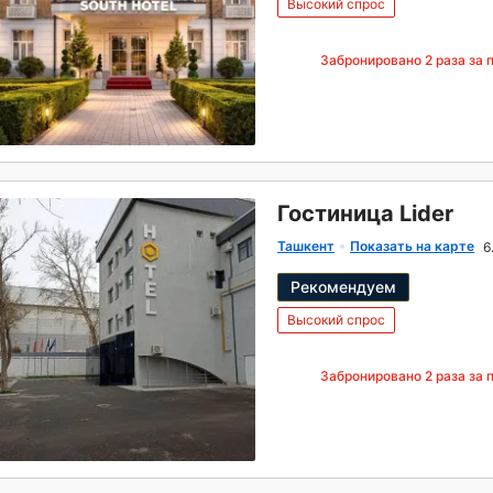
Высокий спрос
Забронировано
2
раза за 
Гостиница Lider
Ташкент
Показать на карте
6
Рекомендуем
Высокий спрос
Забронировано
2
раза за 