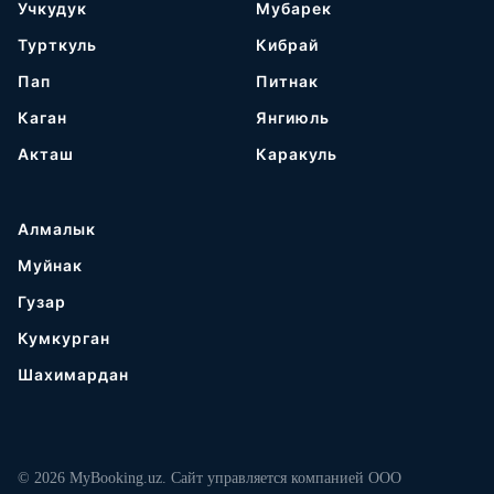
Учкудук
Мубарек
Турткуль
Кибрай
Пап
Питнак
Каган
Янгиюль
Акташ
Каракуль
Алмалык
Муйнак
Гузар
Кумкурган
Шахимардан
© 2026 MyBooking.uz. Сайт управляется компанией ООО