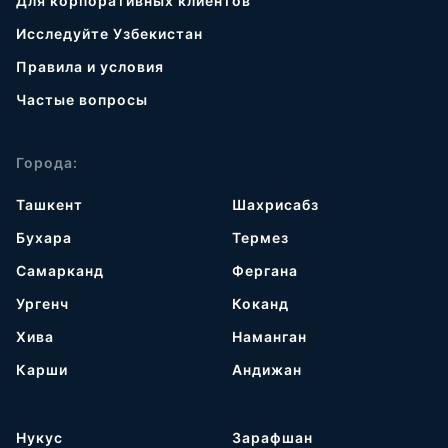
Для корпоративных клиентов
Исследуйте Узбекистан
Правила и условия
Частые вопросы
Города:
Ташкент
Шахрисабз
Бухара
Термез
Самарканд
Фергана
Ургенч
Коканд
Хива
Наманган
Карши
Андижан
Нукус
Зарафшан