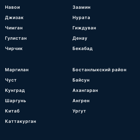
Навои
Заамин
Джизак
Нурата
Чимган
Гиждуван
Гулистан
Денау
Чирчик
Бекабад
Маргилан
Бостанлыкский район
Чуст
Байсун
Кунград
Ахангаран
Шаргунь
Ангрен
Китаб
Ургут
Каттакурган