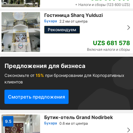
+ Налоги и сборы (123 600 UZS)
Гостиница Sharq Yulduzi
Бухара
2.2 км от центра
Рекомендуем
UZS 681 578
Включая налоги и сборы
Предложения для бизнеса
Сэкономьте от
15%
при бронировании для Корпоративных
клиентов
Смотреть предложения
Бутик-отель Grand Nodirbek
9.5
Бухара
0.6 км от центра