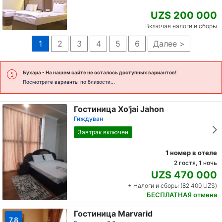
UZS 200 000
Включая налоги и сборы
1
2
3
4
5
6
Далее >
Бухара
- На нашем сайте не осталось доступных вариантов!
Посмотрите варианты по близости...
Гостиница Xo'jai Jahon
Гиждуван
Завтрак включен
1 номер в отеле
2 гостя, 1 ночь
UZS 470 000
+ Налоги и сборы (82 400 UZS)
БЕСПЛАТНАЯ отмена
Гостиница Marvarid
7.8