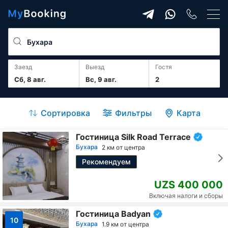
Заезд
Выезд
гостя
Сб, 8 авг.
Вс, 9 авг.
2
Сортировка
Фильтры
Карта
Гостиница Silk Road Terrace
Бухара
2 км от центра
Рекомендуем
UZS 400 000
Включая налоги и сборы
Гостиница Badyan
10
Бухара
1.9 км от центра