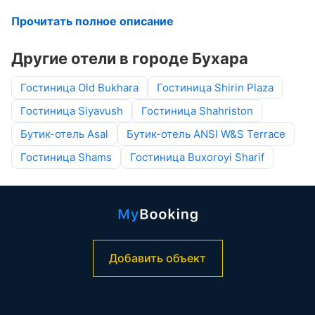
Прочитать полное описание
Другие отели в городе Бухара
Гостиница Old Bukhara
Гостиница Shirin Plaza
Гостиница Siyavush
Гостиница Shahriston
Бутик-отель Asal
Бутик-отель ANSI W&S Terrace
Гостиница Shams
Гостиница Buxoroyi Sharif
Добавить объект