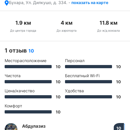
Бухара, Ул. Дилкушо, д. 334.
-
показать на карте
1.9
км
4
км
11.8
км
До центра города
До аэропорта
До ж/д вокзала
1 отзыв
10
Месторасположение
Персонал
10
10
Чистота
Бесплатный Wi-Fi
10
10
Цена/качество
Удобства
10
10
Комфорт
10
Абдулазиз
10