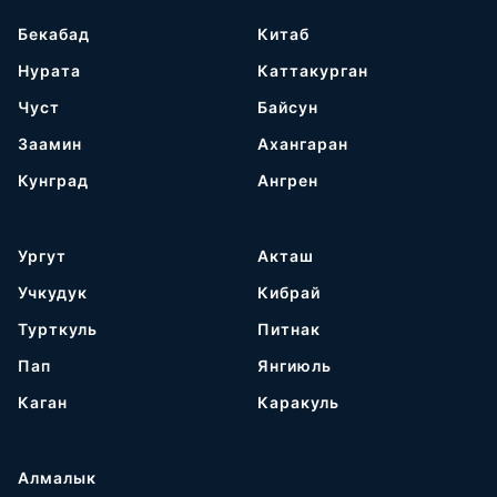
Бекабад
Китаб
Нурата
Каттакурган
Чуст
Байсун
Заамин
Ахангаран
Кунград
Ангрен
Ургут
Акташ
Учкудук
Кибрай
Турткуль
Питнак
Пап
Янгиюль
Каган
Каракуль
Алмалык