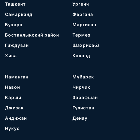
Ташкент
Ургенч
Самарканд
Фергана
Бухара
Маргилан
Бостанлыкский район
Термез
Гиждуван
Шахрисабз
Хива
Коканд
Наманган
Мубарек
Навои
Чирчик
Карши
Зарафшан
Джизак
Гулистан
Андижан
Денау
Нукус