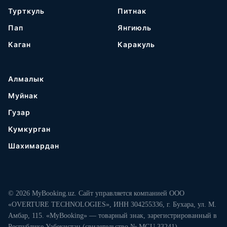
Турткуль
Питнак
Пап
Янгиюль
Каган
Каракуль
Алмалык
Муйнак
Гузар
Кумкурган
Шахимардан
© 2026 MyBooking.uz. Сайт управляется компанией ООО
«OVERTURE TECHNOLOGIES», ИНН 304255336, г. Бухара, ул. М.
Амбар, 115. «MyBooking» — товарный знак, зарегистрированный в
Республике Узбекистан (свидетельство № MGU 33241).