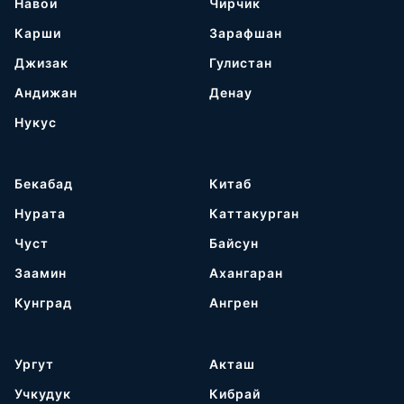
Навои
Чирчик
Карши
Зарафшан
Джизак
Гулистан
Андижан
Денау
Нукус
Бекабад
Китаб
Нурата
Каттакурган
Чуст
Байсун
Заамин
Ахангаран
Кунград
Ангрен
Ургут
Акташ
Учкудук
Кибрай