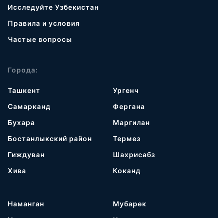
Исследуйте Узбекистан
Правила и условия
Частые вопросы
Города:
Ташкент
Ургенч
Самарканд
Фергана
Бухара
Маргилан
Бостанлыкский район
Термез
Гиждуван
Шахрисабз
Хива
Коканд
Наманган
Мубарек