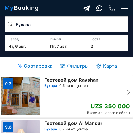
Заезд
Выезд
гостя
Чт, 6 авг.
Пт, 7 авг.
2
Сортировка
Фильтры
Карта
Гостевой дом Ravshan
9.7
Бухара
0.5 км от центра
UZS 350 000
Включая налоги и сборы
Гостевой дом Al Mansur
9.6
Бухара
0.7 км от центра