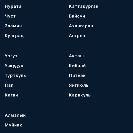
Нурата
Каттакурган
Чуст
Байсун
Заамин
Ахангаран
Кунград
Ангрен
Ургут
Акташ
Учкудук
Кибрай
Турткуль
Питнак
Пап
Янгиюль
Каган
Каракуль
Алмалык
Муйнак