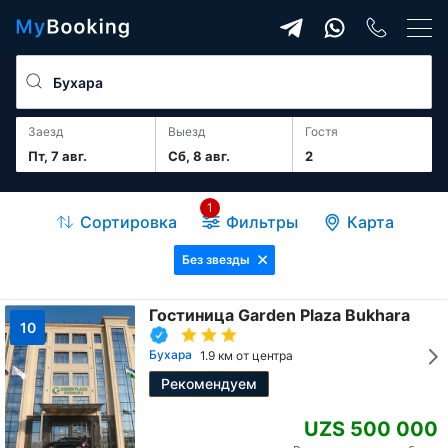
Заезд
Выезд
гостя
Пт, 7 авг.
Сб, 8 авг.
2
1
Сортировка
Фильтры
Карта
Без звезды
Гостиница Garden Plaza Bukhara
10
Бухара
1.9 км от центра
Рекомендуем
UZS 500 000