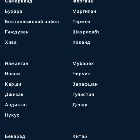
Самарканд
Фергана
Бухара
Маргилан
Бостанлыкский район
Термез
Гиждуван
Шахрисабз
Хива
Коканд
Наманган
Мубарек
Навои
Чирчик
Карши
Зарафшан
Джизак
Гулистан
Андижан
Денау
Нукус
Бекабад
Китаб