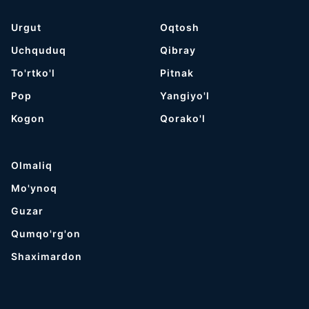
Urgut
Oqtosh
Uchquduq
Qibray
To'rtko'l
Pitnak
Pop
Yangiyo'l
Kogon
Qorako'l
Olmaliq
Mo'ynoq
Guzar
Qumqo'rg'on
Shaximardon