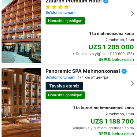
Zafaron Premium Hotel
Bo'stonliq tumani
Nonushta qo’shilgan
1 ta mehmonxona xona
2 mehmon, 1 tun
UZS 1 205 000
+ Soliqlar va yig‘imlar (123 600 UZS)
BEPUL bekor qilish
Panoramic SPA Mehmonxonasi
Bo'stonliq tumani
17.1 km от центра
Tavsiya etamiz
Nonushta qo’shilgan
1 ta kurort mehmonxonasi xona
2 mehmon, 1 tun
UZS 1 188 700
Soliqlar va yig‘imlarni qo‘shgan holda
BEPUL bekor qilish