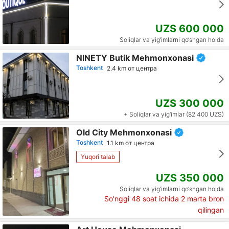
UZS 600 000
Soliqlar va yig‘imlarni qo‘shgan holda
NINETY Butik Mehmonxonasi
Toshkent
2.4 km от центра
UZS 300 000
+ Soliqlar va yig‘imlar (82 400 UZS)
Old City Mehmonxonasi
Toshkent
1.1 km от центра
Yuqori talab
UZS 350 000
Soliqlar va yig‘imlarni qo‘shgan holda
So'nggi 48 soat ichida
2
marta bron
qilingan