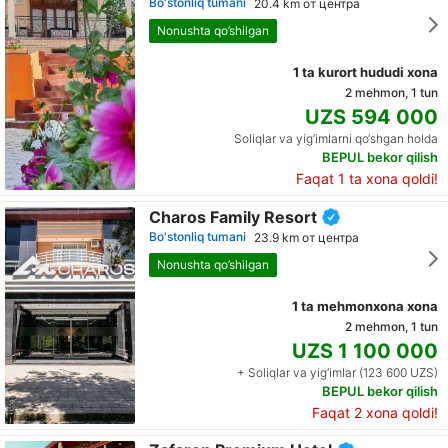
Bo'stonliq tumani
20.4 km от центра
Nonushta qo’shilgan
1 ta kurort hududi xona
2 mehmon, 1 tun
UZS 594 000
Soliqlar va yig‘imlarni qo‘shgan holda
BEPUL bekor qilish
Faqat 1 ta xona qoldi!
Charos Family Resort
Bo'stonliq tumani
23.9 km от центра
Nonushta qo’shilgan
1 ta mehmonxona xona
2 mehmon, 1 tun
UZS 1 100 000
+ Soliqlar va yig‘imlar (123 600 UZS)
BEPUL bekor qilish
Faqat 2 xona qoldi!