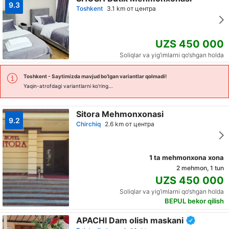
9.3
Toshkent
3.1 km от центра
UZS 450 000
Soliqlar va yig‘imlarni qo‘shgan holda
Toshkent
- Saytimizda mavjud bo’lgan variantlar qolmadi!
Yaqin-atrofdagi variantlarni ko'ring...
Sitora Mehmonxonasi
9.2
Chirchiq
2.6 km от центра
1 ta mehmonxona xona
2 mehmon, 1 tun
UZS 450 000
Soliqlar va yig‘imlarni qo‘shgan holda
BEPUL bekor qilish
APACHI Dam olish maskani