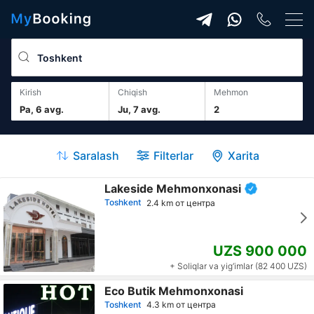
Kirish
Chiqish
mehmon
Pa, 6 avg.
Ju, 7 avg.
2
Saralash
Filterlar
Xarita
Lakeside Mehmonxonasi
Toshkent
2.4 km от центра
UZS 900 000
+ Soliqlar va yig‘imlar (82 400 UZS)
Eco Butik Mehmonxonasi
Toshkent
4.3 km от центра