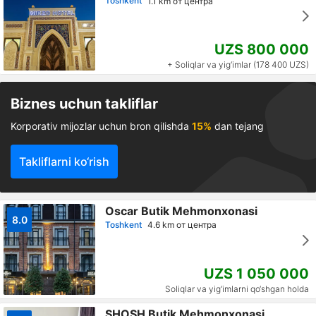
Toshkent
1.1 km от центра
UZS 800 000
+ Soliqlar va yig‘imlar (178 400 UZS)
Biznes uchun takliflar
Korporativ mijozlar uchun bron qilishda
15%
dan tejang
Takliflarni ko‘rish
Oscar Butik Mehmonxonasi
8.0
Toshkent
4.6 km от центра
UZS 1 050 000
Soliqlar va yig‘imlarni qo‘shgan holda
SHOSH Butik Mehmonxonasi