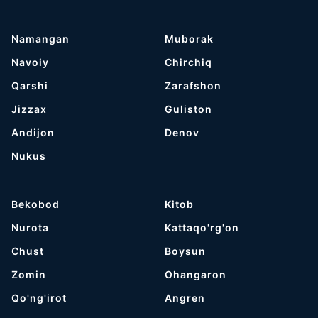
Namangan
Muborak
Navoiy
Chirchiq
Qarshi
Zarafshon
Jizzax
Guliston
Andijon
Denov
Nukus
Bekobod
Kitob
Nurota
Kattaqo'rg'on
Chust
Boysun
Zomin
Ohangaron
Qo'ng'irot
Angren