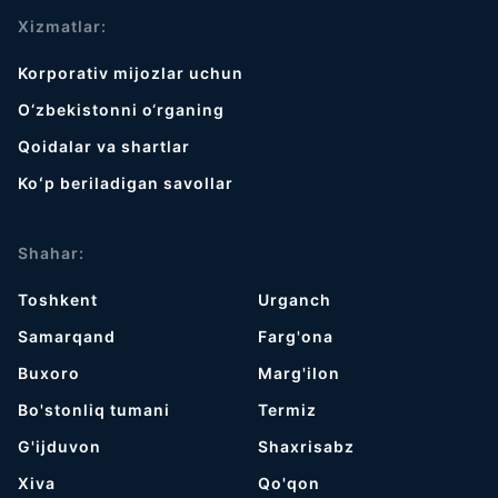
Xizmatlar:
Korporativ mijozlar uchun
O‘zbekistonni o‘rganing
Qoidalar va shartlar
Koʻp beriladigan savollar
Shahar:
Toshkent
Urganch
Samarqand
Farg'ona
Buxoro
Marg'ilon
Bo'stonliq tumani
Termiz
G'ijduvon
Shaxrisabz
Хiva
Qo'qon