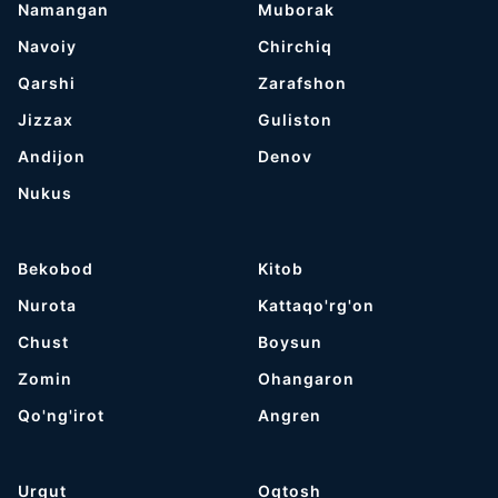
Namangan
Muborak
Navoiy
Chirchiq
Qarshi
Zarafshon
Jizzax
Guliston
Andijon
Denov
Nukus
Bekobod
Kitob
Nurota
Kattaqo'rg'on
Chust
Boysun
Zomin
Ohangaron
Qo'ng'irot
Angren
Urgut
Oqtosh