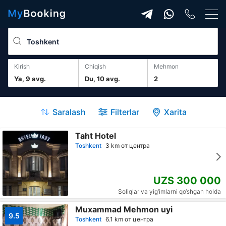
Kirish
Chiqish
mehmon
Ya, 9 avg.
Du, 10 avg.
2
Saralash
Filterlar
Xarita
Taht Hotel
Toshkent
3 km от центра
UZS 300 000
Soliqlar va yig‘imlarni qo‘shgan holda
Muxammad Mehmon uyi
9.5
Toshkent
6.1 km от центра