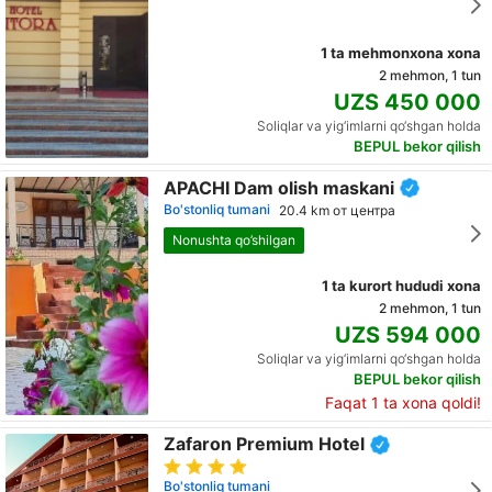
1 ta mehmonxona xona
2 mehmon, 1 tun
UZS 450 000
Soliqlar va yig‘imlarni qo‘shgan holda
BEPUL bekor qilish
APACHI Dam olish maskani
Bo'stonliq tumani
20.4 km от центра
Nonushta qo’shilgan
1 ta kurort hududi xona
2 mehmon, 1 tun
UZS 594 000
Soliqlar va yig‘imlarni qo‘shgan holda
BEPUL bekor qilish
Faqat 1 ta xona qoldi!
Zafaron Premium Hotel
Bo'stonliq tumani