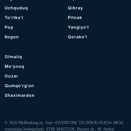
Uchquduq
Qibray
To'rtko'l
Pitnak
Pop
Yangiyo'l
Kogon
Qorako'l
Olmaliq
Mo'ynoq
Guzar
Qumqo'rg'on
Shaximardon
© 2026 MyBooking.uz. Sayt «OVERTURE TECHNOLOGIES» MChJ
tomonidan boshqariladi, STIR 304255336, Buxoro sh., M. Ambar