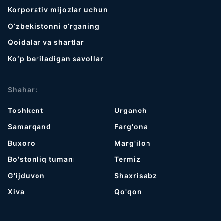
Korporativ mijozlar uchun
O‘zbekistonni o‘rganing
Qoidalar va shartlar
Koʻp beriladigan savollar
Shahar:
Toshkent
Urganch
Samarqand
Farg'ona
Buxoro
Marg'ilon
Bo'stonliq tumani
Termiz
G'ijduvon
Shaxrisabz
Хiva
Qo'qon