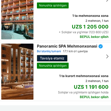
Nonushta qo’shilgan
1 ta mehmonxona xona
2 mehmon, 1 tun
UZS 1 205 000
+ Soliqlar va yig‘imlar (123 600 UZS)
BEPUL bekor qilish
Panoramic SPA Mehmonxonasi
Bo'stonliq tumani
17.1 km от центра
Tavsiya etamiz
Nonushta qo’shilgan
1 ta kurort mehmonxonasi xona
2 mehmon, 1 tun
UZS 1 191 600
Soliqlar va yig‘imlarni qo‘shgan holda
BEPUL bekor qilish