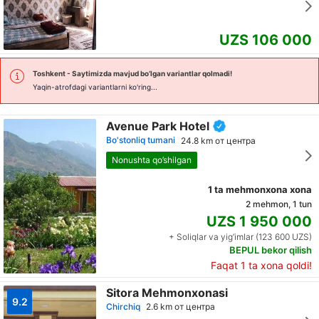
UZS 106 000
Toshkent
- Saytimizda mavjud bo’lgan variantlar qolmadi!
Yaqin-atrofdagi variantlarni ko'ring...
Avenue Park Hotel
Bo'stonliq tumani
24.8 km от центра
Nonushta qo’shilgan
1 ta mehmonxona xona
2 mehmon, 1 tun
UZS 1 950 000
+ Soliqlar va yig‘imlar (123 600 UZS)
BEPUL bekor qilish
Faqat 1 ta xona qoldi!
Sitora Mehmonxonasi
9.2
Chirchiq
2.6 km от центра