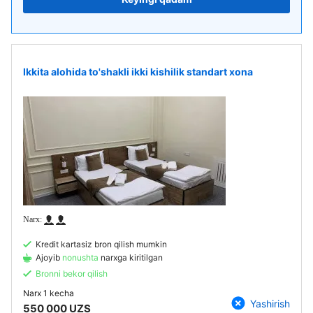
Ikkita alohida to'shakli ikki kishilik standart xona
Kredit kartasiz bron qilish mumkin
Ajoyib
nonushta
narxga kiritilgan
Bronni bekor qilish
Narx
1 kecha
Yashirish
550 000 UZS