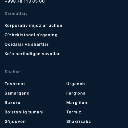
+998 78 113 85 00
Xizmatlar:
Korporativ mijozlar uchun
O‘zbekistonni o‘rganing
Qoidalar va shartlar
Koʻp beriladigan savollar
Shahar:
Toshkent
Urganch
Samarqand
Farg'ona
Buxoro
Marg'ilon
Bo'stonliq tumani
Termiz
G'ijduvon
Shaxrisabz