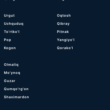
Urgut
Oqtosh
Uchquduq
Qibray
To'rtko'l
Pitnak
Pop
Yangiyo'l
Kogon
Qorako'l
Olmaliq
Mo'ynoq
Guzar
Qumqo'rg'on
Shaximardon