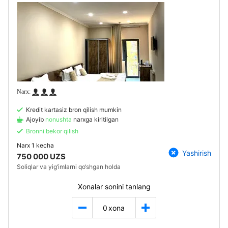
Kredit kartasiz bron qilish mumkin
Ajoyib
nonushta
narxga kiritilgan
Bronni bekor qilish
Narx
1 kecha
Yashirish
750 000 UZS
Soliqlar va yig‘imlarni qo‘shgan holda
Xonalar sonini tanlang
0
xona