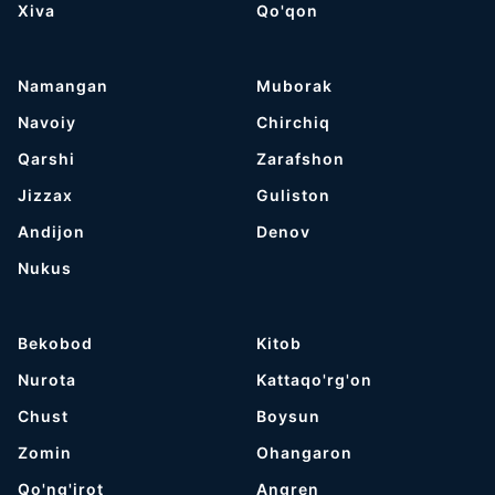
Хiva
Qo'qon
Namangan
Muborak
Navoiy
Chirchiq
Qarshi
Zarafshon
Jizzax
Guliston
Andijon
Denov
Nukus
Bekobod
Kitob
Nurota
Kattaqo'rg'on
Chust
Boysun
Zomin
Ohangaron
Qo'ng'irot
Angren