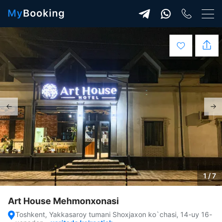
1 / 7
Art House Mehmonxonasi
Toshkent, Yakkasaroy tumani Shoxjaxon ko`chasi, 14-uy 16-