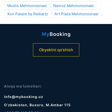
Muxlis Mehmonxonasi
Navruz Mehmonxonasi
Xon Palace by Reikartz
Art Plaza Mehmonxonasi
Obyektni qo‘shish
Aloqa ma’lumotlari:
info@mybooking.uz
O‘zbekiston, Buxoro, M.Ambar 115