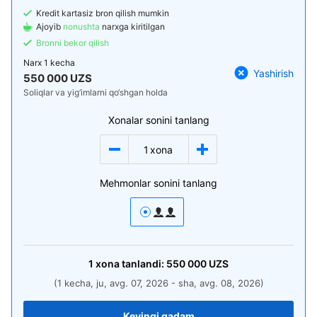
Kredit kartasiz bron qilish mumkin
Ajoyib
nonushta
narxga kiritilgan
Bronni bekor qilish
Narx
1 kecha
Yashirish
550 000 UZS
Soliqlar va yig‘imlarni qo‘shgan holda
Xonalar sonini tanlang
1
xona
Mehmonlar sonini tanlang
1
xona
tanlandi:
550 000
UZS
(1 kecha, ju, avg. 07, 2026 - sha, avg. 08, 2026)
Keyingi qadam