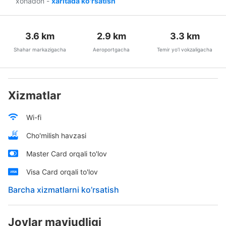
xonadon
-
xaritada ko'rsatish
3.6
km
2.9
km
3.3
km
Shahar markazigacha
Aeroportgacha
Temir yo’l vokzaligacha
Xizmatlar
Wi-fi
Cho'milish havzasi
Master Card orqali to'lov
Visa Card orqali to'lov
Barcha xizmatlarni ko’rsatish
Joylar mavjudligi