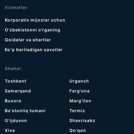
Xizmatlar:
Korporativ mijozlar uchun
O‘zbekistonni o‘rganing
Qoidalar va shartlar
Koʻp beriladigan savollar
Shahar:
Toshkent
Urganch
Samarqand
Farg'ona
Buxoro
Marg'ilon
Bo'stonliq tumani
Termiz
G'ijduvon
Shaxrisabz
Хiva
Qo'qon