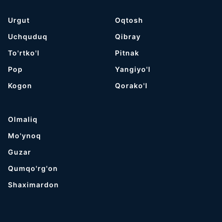
Urgut
Oqtosh
Uchquduq
Qibray
To'rtko'l
Pitnak
Pop
Yangiyo'l
Kogon
Qorako'l
Olmaliq
Mo'ynoq
Guzar
Qumqo'rg'on
Shaximardon