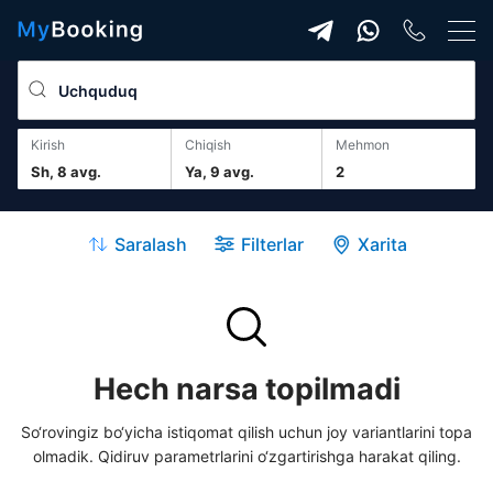
Kirish
Chiqish
mehmon
Sh, 8 avg.
Ya, 9 avg.
2
Saralash
Filterlar
Xarita
Hech narsa topilmadi
So‘rovingiz bo‘yicha istiqomat qilish uchun joy variantlarini topa
olmadik. Qidiruv parametrlarini o‘zgartirishga harakat qiling.