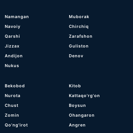
Namangan
Muborak
Navoiy
Chirchiq
Qarshi
Zarafshon
Jizzax
Guliston
Andijon
Denov
Nukus
Bekobod
Kitob
Nurota
Kattaqo'rg'on
Chust
Boysun
Zomin
Ohangaron
Qo'ng'irot
Angren