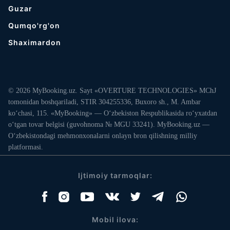
Guzar
Qumqo'rg'on
Shaximardon
© 2026 MyBooking.uz. Sayt «OVERTURE TECHNOLOGIES» MChJ
tomonidan boshqariladi, STIR 304255336, Buxoro sh., M. Ambar
ko‘chasi, 115. «MyBooking» — O‘zbekiston Respublikasida ro‘yxatdan
o‘tgan tovar belgisi (guvohnoma № MGU 33241). MyBooking.uz —
O‘zbekistondagi mehmonxonalarni onlayn bron qilishning milliy
platformasi.
Ijtimoiy tarmoqlar:
Mobil ilova: