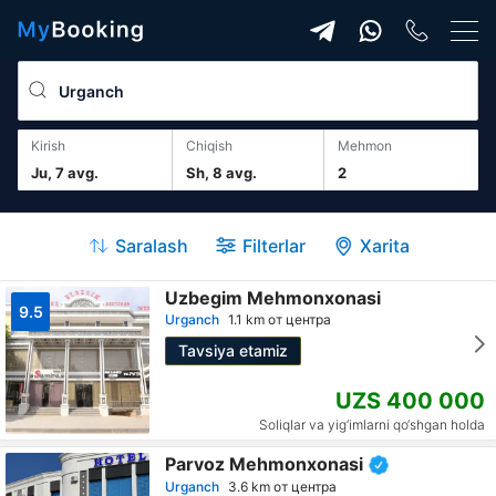
Kirish
Chiqish
mehmon
Ju, 7 avg.
Sh, 8 avg.
2
Saralash
Filterlar
Xarita
Uzbegim Mehmonxonasi
9.5
Urganch
1.1 km от центра
Tavsiya etamiz
UZS 400 000
Soliqlar va yig‘imlarni qo‘shgan holda
Parvoz Mehmonxonasi
Urganch
3.6 km от центра