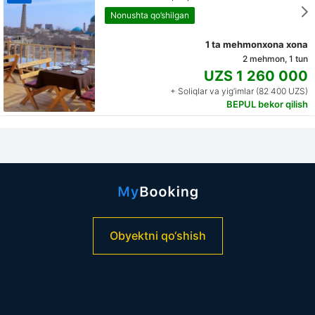
Nonushta qo’shilgan
1 ta mehmonxona xona
2 mehmon, 1 tun
UZS 1 260 000
+ Soliqlar va yig‘imlar (82 400 UZS)
BEPUL bekor qilish
Obyektni qo‘shish