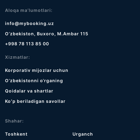
Aloqa ma’lumotlari:
info@mybooking.uz
O‘zbekiston, Buxoro, M.Ambar 115
+998 78 113 85 00
Xizmatlar:
Korporativ mijozlar uchun
O‘zbekistonni o‘rganing
Qoidalar va shartlar
Koʻp beriladigan savollar
Shahar:
Toshkent
Urganch