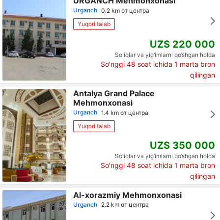
URGANCH Mehmonxonasi
Urganch
0.2 km от центра
Yuqori talab
UZS 220 000
Soliqlar va yig‘imlarni qo‘shgan holda
So'nggi 48 soat ichida
1
marta bron
qilingan
Antalya Grand Palace
Mehmonxonasi
Urganch
1.4 km от центра
Yuqori talab
UZS 350 000
Soliqlar va yig‘imlarni qo‘shgan holda
So'nggi 48 soat ichida
1
marta bron
qilingan
Al-xorazmiy Mehmonxonasi
Urganch
2.2 km от центра