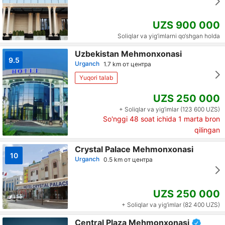
UZS 900 000
Soliqlar va yig‘imlarni qo‘shgan holda
Uzbekistan Mehmonxonasi
9.5
Urganch
1.7 km от центра
Yuqori talab
UZS 250 000
+ Soliqlar va yig‘imlar (123 600 UZS)
So'nggi 48 soat ichida
1
marta bron
qilingan
Crystal Palace Mehmonxonasi
10
Urganch
0.5 km от центра
UZS 250 000
+ Soliqlar va yig‘imlar (82 400 UZS)
Central Plaza Mehmonxonasi