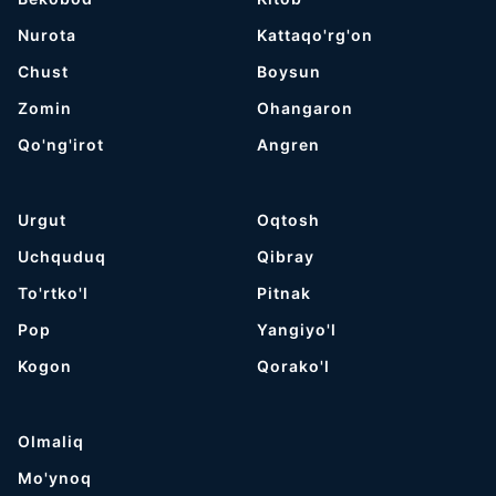
Nurota
Kattaqo'rg'on
Chust
Boysun
Zomin
Ohangaron
Qo'ng'irot
Angren
Urgut
Oqtosh
Uchquduq
Qibray
To'rtko'l
Pitnak
Pop
Yangiyo'l
Kogon
Qorako'l
Olmaliq
Mo'ynoq