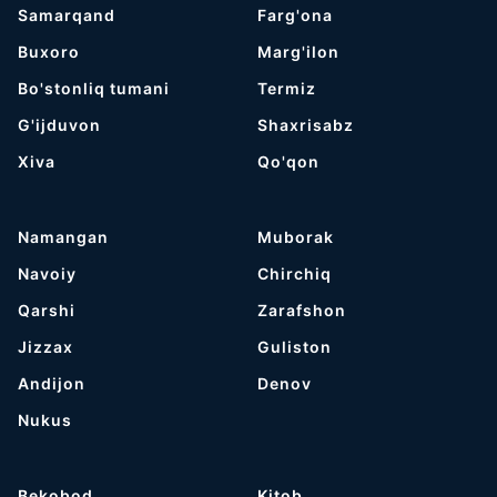
Samarqand
Farg'ona
Buxoro
Marg'ilon
Bo'stonliq tumani
Termiz
G'ijduvon
Shaxrisabz
Хiva
Qo'qon
Namangan
Muborak
Navoiy
Chirchiq
Qarshi
Zarafshon
Jizzax
Guliston
Andijon
Denov
Nukus
Bekobod
Kitob