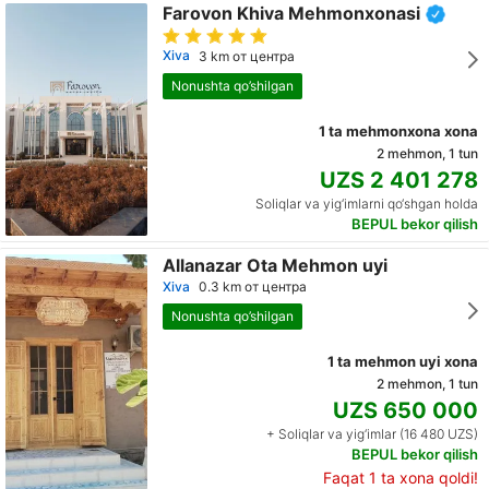
Farovon Khiva Mehmonxonasi
Хiva
3 km от центра
Nonushta qo’shilgan
1 ta mehmonxona xona
2 mehmon, 1 tun
UZS 2 401 278
Soliqlar va yig‘imlarni qo‘shgan holda
BEPUL bekor qilish
Allanazar Ota Mehmon uyi
Хiva
0.3 km от центра
Nonushta qo’shilgan
1 ta mehmon uyi xona
2 mehmon, 1 tun
UZS 650 000
+ Soliqlar va yig‘imlar (16 480 UZS)
BEPUL bekor qilish
Faqat 1 ta xona qoldi!