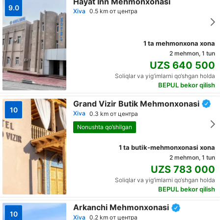
Hayat Inn Mehmonxonasi
9.0
Хiva
0.5 km от центра
1 ta mehmonxona xona
2 mehmon, 1 tun
UZS 640 500
Soliqlar va yig‘imlarni qo‘shgan holda
BEPUL bekor qilish
Grand Vizir Butik Mehmonxonasi
10
Хiva
0.3 km от центра
Nonushta qo’shilgan
1 ta butik-mehmonxonasi xona
2 mehmon, 1 tun
UZS 783 000
Soliqlar va yig‘imlarni qo‘shgan holda
BEPUL bekor qilish
Arkanchi Mehmonxonasi
10
Хiva
0.2 km от центра