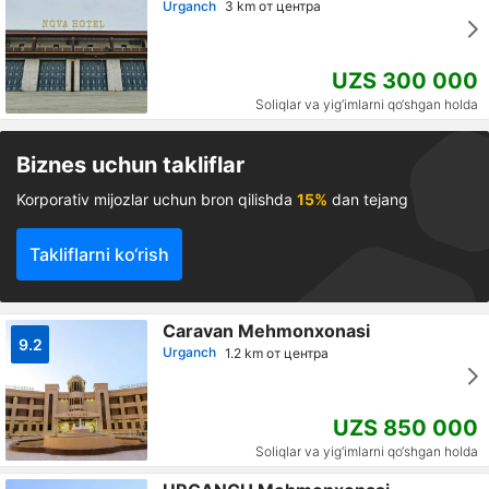
Urganch
3 km от центра
UZS 300 000
Soliqlar va yig‘imlarni qo‘shgan holda
Biznes uchun takliflar
Korporativ mijozlar uchun bron qilishda
15%
dan tejang
Takliflarni ko‘rish
Caravan Mehmonxonasi
9.2
Urganch
1.2 km от центра
UZS 850 000
Soliqlar va yig‘imlarni qo‘shgan holda