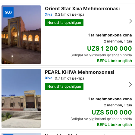
Orient Star Xiva Mehmonxonasi
9.0
Хiva
0.2 km от центра
Nonushta qo’shilgan
1 ta mehmonxona xona
2 mehmon, 1 tun
UZS 1 200 000
Soliqlar va yig‘imlarni qo‘shgan holda
BEPUL bekor qilish
PEARL KHIVA Mehmonxonasi
Хiva
0.7 km от центра
Nonushta qo’shilgan
1 ta mehmonxona xona
2 mehmon, 1 tun
UZS 500 000
Soliqlar va yig‘imlarni qo‘shgan holda
BEPUL bekor qilish