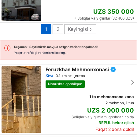
UZS 350 000
+ Soliqlar va yig‘imlar (82 400 UZS)
1
2
Keyingisi >
Urganch
- Saytimizda mavjud bo’lgan variantlar qolmadi!
Yaqin-atrofdagi variantlarni ko'ring...
Feruzkhan Mehmonxonasi
Хiva
0.1 km от центра
Nonushta qo’shilgan
1 ta mehmonxona xona
2 mehmon, 1 tun
UZS 2 000 000
Soliqlar va yig‘imlarni qo‘shgan holda
BEPUL bekor qilish
Faqat 2 xona qoldi!