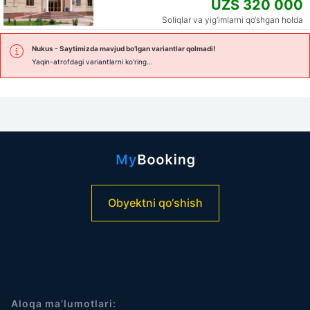
UZS 320 000
Soliqlar va yig‘imlarni qo‘shgan holda
Nukus
- Saytimizda mavjud bo’lgan variantlar qolmadi!
Yaqin-atrofdagi variantlarni ko'ring...
Obyektni qo‘shish
Aloqa ma’lumotlari: