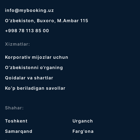
info@mybooking.uz
O‘zbekiston, Buxoro, M.Ambar 115
+998 78 113 85 00
Xizmatlar:
Korporativ mijozlar uchun
O‘zbekistonni o‘rganing
Qoidalar va shartlar
Koʻp beriladigan savollar
Shahar:
Toshkent
Urganch
Samarqand
Farg'ona