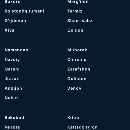
Buxoro
Marg'ilon
Bo'stonliq tumani
Termiz
G'ijduvon
Shaxrisabz
Хiva
Qo'qon
Namangan
Muborak
Navoiy
Chirchiq
Qarshi
Zarafshon
Jizzax
Guliston
Andijon
Denov
Nukus
Bekobod
Kitob
Nurota
Kattaqo'rg'on