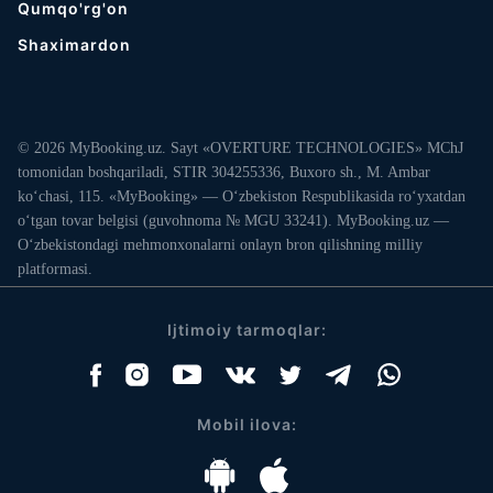
Qumqo'rg'on
Shaximardon
© 2026 MyBooking.uz. Sayt «OVERTURE TECHNOLOGIES» MChJ
tomonidan boshqariladi, STIR 304255336, Buxoro sh., M. Ambar
ko‘chasi, 115. «MyBooking» — O‘zbekiston Respublikasida ro‘yxatdan
o‘tgan tovar belgisi (guvohnoma № MGU 33241). MyBooking.uz —
O‘zbekistondagi mehmonxonalarni onlayn bron qilishning milliy
platformasi.
Ijtimoiy tarmoqlar:
Mobil ilova: