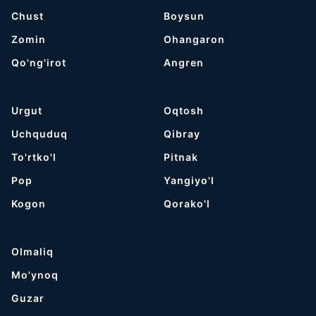
Chust
Boysun
Zomin
Ohangaron
Qo'ng'irot
Angren
Urgut
Oqtosh
Uchquduq
Qibray
To'rtko'l
Pitnak
Pop
Yangiyo'l
Kogon
Qorako'l
Olmaliq
Mo'ynoq
Guzar