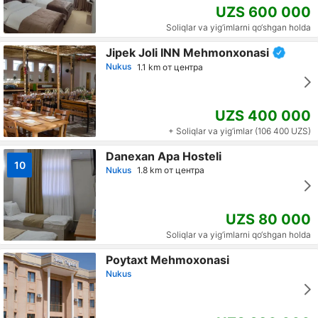
UZS 600 000
Soliqlar va yig‘imlarni qo‘shgan holda
Jipek Joli INN Mehmonxonasi
Nukus
1.1 km от центра
UZS 400 000
+ Soliqlar va yig‘imlar (106 400 UZS)
Danexan Apa Hosteli
10
Nukus
1.8 km от центра
UZS 80 000
Soliqlar va yig‘imlarni qo‘shgan holda
Poytaxt Mehmoxonasi
Nukus