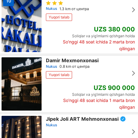
10
Nukus
1.3 km от центра
Yuqori talab
UZS 380 000
Soliqlar va yig‘imlarni qo‘shgan holda
So'nggi 48 soat ichida
2
marta bron
qilingan
Damir Mexmonxonasi
Nukus
0.8 km от центра
Yuqori talab
UZS 900 000
Soliqlar va yig‘imlarni qo‘shgan holda
So'nggi 48 soat ichida
1
marta bron
qilingan
Jipek Joli ART Mehmonxonasi
Nukus