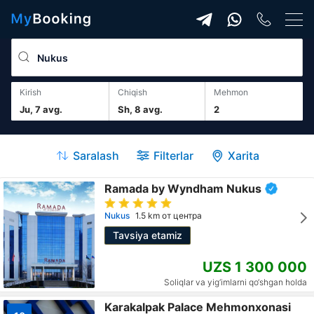
Kirish
Chiqish
mehmon
Ju, 7 avg.
Sh, 8 avg.
2
Saralash
Filterlar
Xarita
Ramada by Wyndham Nukus
Nukus
1.5 km от центра
Tavsiya etamiz
UZS 1 300 000
Soliqlar va yig‘imlarni qo‘shgan holda
Karakalpak Palace Mehmonxonasi