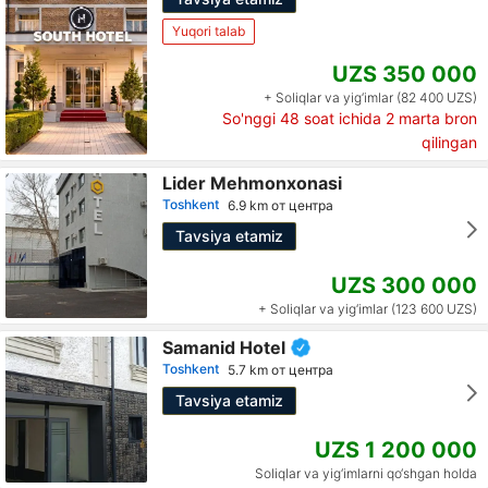
Yuqori talab
UZS 350 000
+ Soliqlar va yig‘imlar (82 400 UZS)
So'nggi 48 soat ichida
2
marta bron
qilingan
Lider Mehmonxonasi
Toshkent
6.9 km от центра
Tavsiya etamiz
UZS 300 000
+ Soliqlar va yig‘imlar (123 600 UZS)
Samanid Hotel
Toshkent
5.7 km от центра
Tavsiya etamiz
UZS 1 200 000
Soliqlar va yig‘imlarni qo‘shgan holda