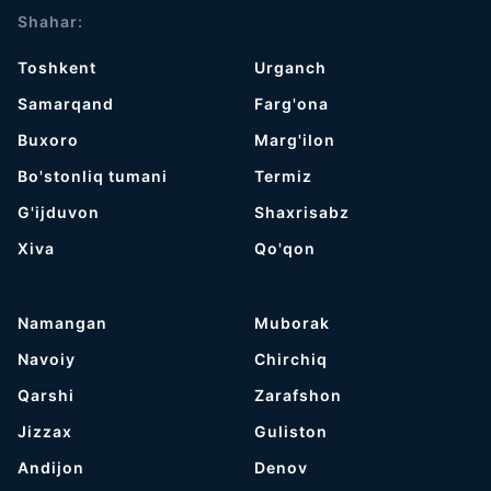
Shahar:
Toshkent
Urganch
Samarqand
Farg'ona
Buxoro
Marg'ilon
Bo'stonliq tumani
Termiz
G'ijduvon
Shaxrisabz
Хiva
Qo'qon
Namangan
Muborak
Navoiy
Chirchiq
Qarshi
Zarafshon
Jizzax
Guliston
Andijon
Denov