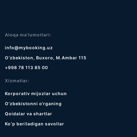
Aloqa ma’lumotlari:
info@mybooking.uz
O‘zbekiston, Buxoro, M.Ambar 115
+998 78 113 85 00
Xizmatlar:
Korporativ mijozlar uchun
O‘zbekistonni o‘rganing
Qoidalar va shartlar
Koʻp beriladigan savollar