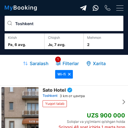
Kirish
Chiqish
mehmon
Pa, 6 avg.
Ju, 7 avg.
2
1
Saralash
Filterlar
Xarita
Wi-fi
Sato Hotel
Toshkent
3 km от центра
Yuqori talab
UZS 900 000
Soliqlar va yig‘imlarni qo‘shgan holda
So'nggi 48 soat ichida
1
marta bron