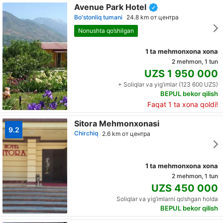
Avenue Park Hotel
Bo'stonliq tumani
24.8 km от центра
Nonushta qo’shilgan
1 ta mehmonxona xona
2 mehmon, 1 tun
UZS 1 950 000
+ Soliqlar va yig‘imlar (123 600 UZS)
BEPUL bekor qilish
Faqat 1 ta xona qoldi!
Sitora Mehmonxonasi
9.2
Chirchiq
2.6 km от центра
1 ta mehmonxona xona
2 mehmon, 1 tun
UZS 450 000
Soliqlar va yig‘imlarni qo‘shgan holda
BEPUL bekor qilish