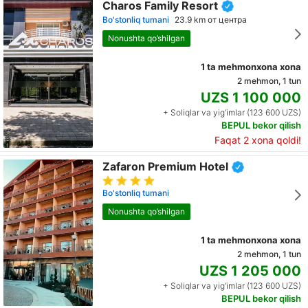
Charos Family Resort
Bo'stonliq tumani
23.9 km от центра
Nonushta qo’shilgan
1 ta mehmonxona xona
2 mehmon, 1 tun
UZS 1 100 000
+ Soliqlar va yig‘imlar (123 600 UZS)
BEPUL bekor qilish
Faqat 2 xona qoldi!
Zafaron Premium Hotel
Bo'stonliq tumani
Nonushta qo’shilgan
1 ta mehmonxona xona
2 mehmon, 1 tun
UZS 1 205 000
+ Soliqlar va yig‘imlar (123 600 UZS)
BEPUL bekor qilish