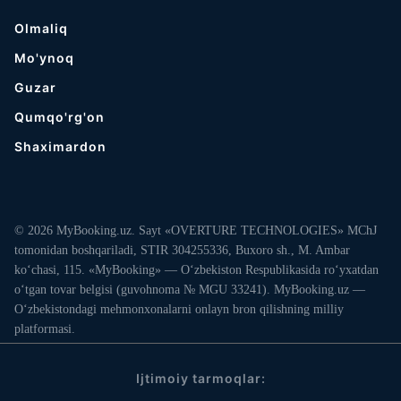
Olmaliq
Mo'ynoq
Guzar
Qumqo'rg'on
Shaximardon
© 2026 MyBooking.uz. Sayt «OVERTURE TECHNOLOGIES» MChJ
tomonidan boshqariladi, STIR 304255336, Buxoro sh., M. Ambar
ko‘chasi, 115. «MyBooking» — O‘zbekiston Respublikasida ro‘yxatdan
o‘tgan tovar belgisi (guvohnoma № MGU 33241). MyBooking.uz —
O‘zbekistondagi mehmonxonalarni onlayn bron qilishning milliy
platformasi.
Ijtimoiy tarmoqlar: