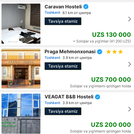
Caravan Hosteli
Toshkent
6.1 km от центра
Tavsiya etamiz
UZS 130 000
+ Soliqlar va yig‘imlar (41 200 UZS)
Praga Mehmonxonasi
Toshkent
3.9 km от центра
Tavsiya etamiz
UZS 700 000
Soliqlar va yig‘imlarni qo‘shgan holda
VEAGAT B&B Hosteli
Toshkent
3.9 km от центра
Tavsiya etamiz
UZS 200 000
Soliqlar va yig‘imlarni qo‘shgan holda