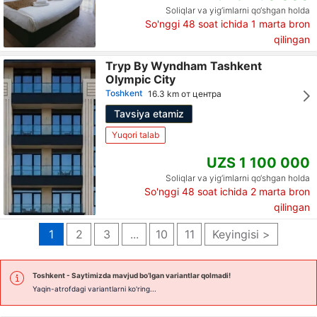
Soliqlar va yig‘imlarni qo‘shgan holda
So'nggi 48 soat ichida
1
marta bron
qilingan
Tryp By Wyndham Tashkent
Olympic City
Toshkent
16.3 km от центра
Tavsiya etamiz
Yuqori talab
UZS 1 100 000
Soliqlar va yig‘imlarni qo‘shgan holda
So'nggi 48 soat ichida
2
marta bron
qilingan
1
2
3
...
10
11
Keyingisi >
Toshkent
- Saytimizda mavjud bo’lgan variantlar qolmadi!
Yaqin-atrofdagi variantlarni ko'ring...