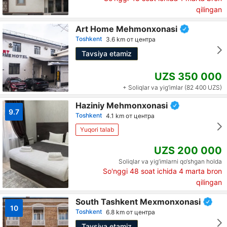
qilingan
Art Home Mehmonxonasi
Toshkent
3.6 km от центра
Tavsiya etamiz
UZS 350 000
+ Soliqlar va yig‘imlar (82 400 UZS)
Haziniy Mehmonxonasi
9.7
Toshkent
4.1 km от центра
Yuqori talab
UZS 200 000
Soliqlar va yig‘imlarni qo‘shgan holda
So'nggi 48 soat ichida
4
marta bron
qilingan
South Tashkent Mexmonxonasi
10
Toshkent
6.8 km от центра
Tavsiya etamiz