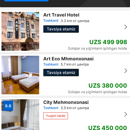
Art Travel Hotel
Toshkent
3.3 km от центра
Tavsiya etamiz
UZS 499 998
Soliqlar va yig‘imlarni qo‘shgan holda
Art Eco Mhmonxonasi
Toshkent
5.7 km от центра
Tavsiya etamiz
UZS 380 000
Soliqlar va yig‘imlarni qo‘shgan holda
City Mehmonxonasi
9.6
Toshkent
3.5 km от центра
Yuqori talab
UZS 450 000