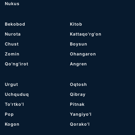
Nukus
Bekobod
Kitob
Nurota
Kattaqo'rg'on
Chust
Boysun
Zomin
Ohangaron
Qo'ng'irot
Angren
Urgut
Oqtosh
Uchquduq
Qibray
To'rtko'l
Pitnak
Pop
Yangiyo'l
Kogon
Qorako'l