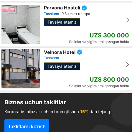
Parvona Hosteli
Toshkent
9.8 km от центра
Tavsiya etamiz
UZS 300 000
Soliqlar va yig‘imlarni qo‘shgan holda
Velnora Hotel
Toshkent
Tavsiya etamiz
UZS 800 000
Soliqlar va yig‘imlarni qo‘shgan holda
Biznes uchun takliflar
Korporativ mijozlar uchun bron qilishda
15%
dan tejang
Takliflarni ko‘rish