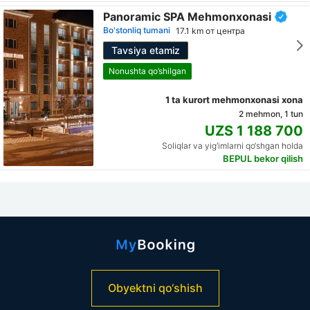
Panoramic SPA Mehmonxonasi
Bo'stonliq tumani
17.1 km от центра
Tavsiya etamiz
Nonushta qo’shilgan
1 ta kurort mehmonxonasi xona
2 mehmon, 1 tun
UZS 1 188 700
Soliqlar va yig‘imlarni qo‘shgan holda
BEPUL bekor qilish
Obyektni qo‘shish