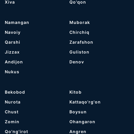
Хiva
Qo'qon
Namangan
Muborak
Navoiy
Chirchiq
Qarshi
Zarafshon
Jizzax
Guliston
Andijon
Denov
Nukus
Bekobod
Kitob
Nurota
Kattaqo'rg'on
Chust
Boysun
Zomin
Ohangaron
Qo'ng'irot
Angren