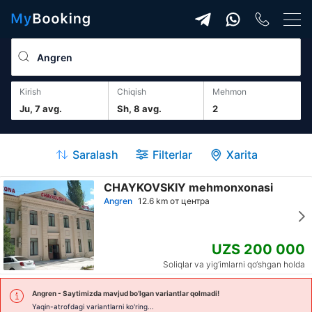
Kirish
Chiqish
mehmon
Ju, 7 avg.
Sh, 8 avg.
2
Saralash
Filterlar
Xarita
CHAYKOVSKIY mehmonxonasi
Angren
12.6 km от центра
UZS 200 000
Soliqlar va yig‘imlarni qo‘shgan holda
Angren
- Saytimizda mavjud bo’lgan variantlar qolmadi!
Yaqin-atrofdagi variantlarni ko'ring...