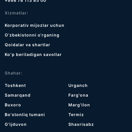
+998 78 113 85 00
Xizmatlar:
Korporativ mijozlar uchun
O‘zbekistonni o‘rganing
Qoidalar va shartlar
Koʻp beriladigan savollar
Shahar:
Toshkent
Urganch
Samarqand
Farg'ona
Buxoro
Marg'ilon
Bo'stonliq tumani
Termiz
G'ijduvon
Shaxrisabz