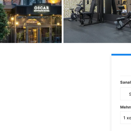
Sanal
Mehm
1
x