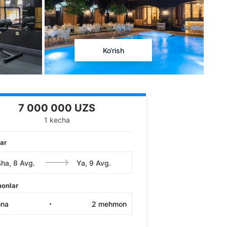
Ko‘rish
7 000 000 UZS
1 kecha
ar
onlar
ona
2
mehmon