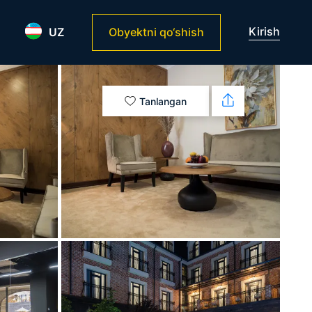
Kirish
UZ
Obyektni qo‘shish
Tanlangan