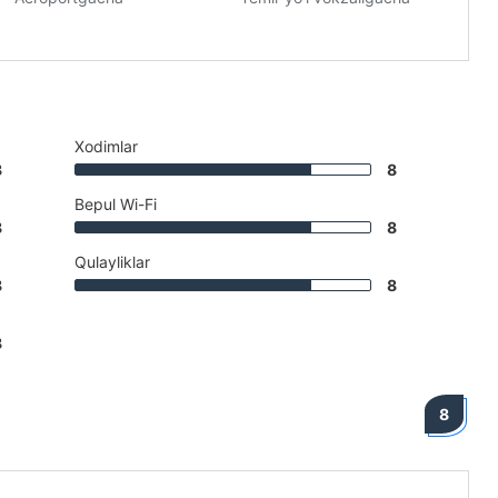
Xodimlar
8
8
Bepul Wi-Fi
8
8
Qulayliklar
8
8
8
8