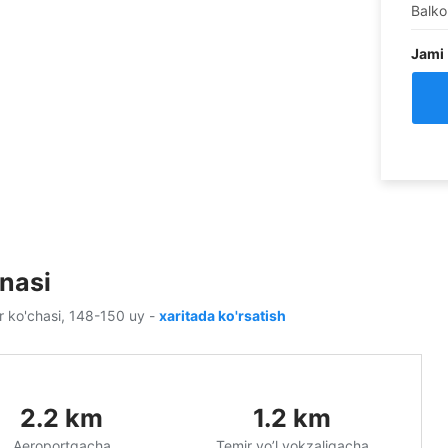
Balko
Jami
nasi
ar ko'chasi, 148-150 uy
-
xaritada ko'rsatish
2.2
km
1.2
km
Aeroportgacha
Temir yo’l vokzaligacha