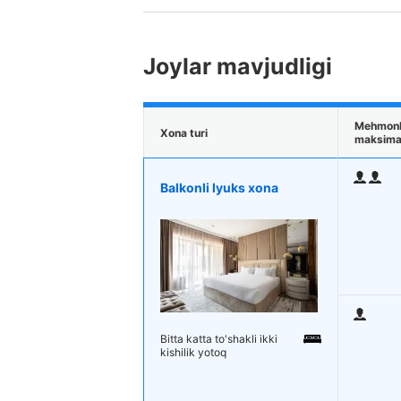
Joylar mavjudligi
Mehmonl
Xona turi
maksimal
Balkonli lyuks xona
Bitta katta to'shakli ikki
kishilik yotoq