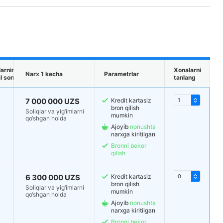
arning
Xonalarni
Narx 1 kecha
Parametrlar
 soni
tanlang
7 000 000 UZS
Kredit kartasiz
bron qilish
Soliqlar va yig‘imlarni
mumkin
qo‘shgan holda
Ajoyib
nonushta
narxga kiritilgan
Bronni bekor
qilish
6 300 000 UZS
Kredit kartasiz
bron qilish
Soliqlar va yig‘imlarni
mumkin
qo‘shgan holda
Ajoyib
nonushta
narxga kiritilgan
Bronni bekor