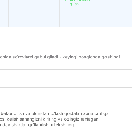
qilish
a so‘rovlarni qabul qiladi - keyingi bosqichda qo‘shing!
a
 bekor qilish va oldindan to‘lash qoidalari xona tarifiga
mos, kelish sanangizni kiriting va o‘zingiz tanlagan
ay shartlar qo‘llanilishini tekshiring.