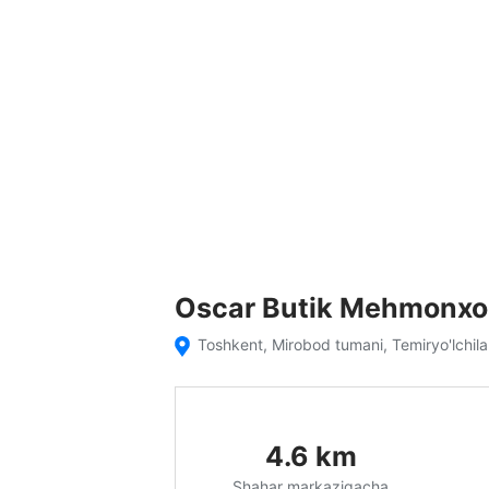
Oscar Butik Mehmonxo
Toshkent, Mirobod tumani, Temiryo'lchil
4.6
km
Shahar markazigacha