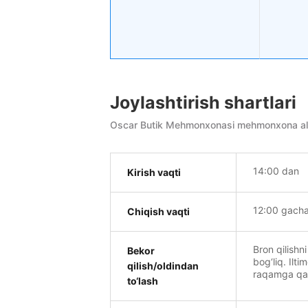
Joylashtirish shartlari
Oscar Butik Mehmonxonasi mehmonxona alohid
14:00 dan
Kirish vaqti
12:00 gach
Chiqish vaqti
Bron qilishni
Bekor
bog‘liq. Ilti
qilish/oldindan
raqamga qand
to‘lash