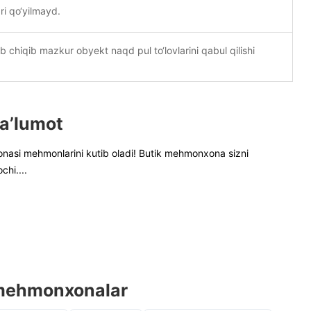
ri qo‘yilmayd.
ib chiqib mazkur obyekt naqd pul to‘lovlarini qabul qilishi
a’lumot
si mehmonlarini kutib oladi! Butik mehmonxona sizni
ochi
....
mehmonxonalar