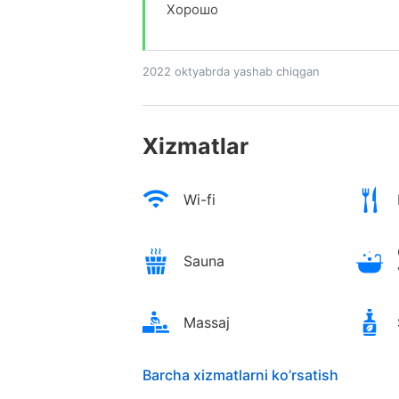
Хорошо
2022 oktyabrda yashab chiqgan
Xizmatlar
Wi-fi
Sauna
Massaj
Barcha xizmatlarni ko’rsatish