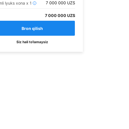
7 000 000
UZS
nli lyuks xona
x
1
i
7 000 000 UZS
Siz hali to‘lamaysiz