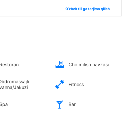
O‘zbek tili ga tarjima qilish
Restoran
Cho'milish havzasi
Gidromassajli
Fitness
vanna/Jakuzi
Spa
Bar