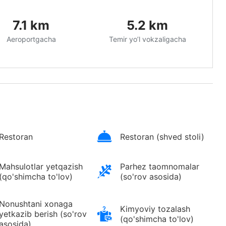
7.1
km
5.2
km
Aeroportgacha
Temir yo’l vokzaligacha
Restoran
Restoran (shved stoli)
Mahsulotlar yetqazish
Parhez taomnomalar
(qo'shimcha to'lov)
(so'rov asosida)
Nonushtani xonaga
Kimyoviy tozalash
yetkazib berish (so'rov
(qo'shimcha to'lov)
asosida)