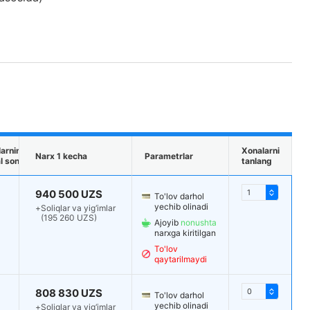
arning
Xonalarni
Narx 1 kecha
Parametrlar
 soni
tanlang
940 500 UZS
To'lov darhol
yechib olinadi
+
Soliqlar va yig‘imlar
(195 260 UZS)
Ajoyib
nonushta
narxga kiritilgan
To'lov
qaytarilmaydi
808 830 UZS
To'lov darhol
yechib olinadi
+
Soliqlar va yig‘imlar