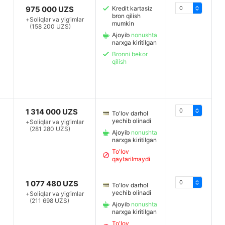
975 000 UZS
Kredit kartasiz
bron qilish
+
Soliqlar va yig‘imlar
mumkin
(158 200 UZS)
Ajoyib
nonushta
narxga kiritilgan
Bronni bekor
qilish
1 314 000 UZS
To'lov darhol
yechib olinadi
+
Soliqlar va yig‘imlar
(281 280 UZS)
Ajoyib
nonushta
narxga kiritilgan
To'lov
qaytarilmaydi
1 077 480 UZS
To'lov darhol
yechib olinadi
+
Soliqlar va yig‘imlar
(211 698 UZS)
Ajoyib
nonushta
narxga kiritilgan
To'lov