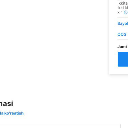
Ikkita
ikki k
x
1
i
Sayoh
QQS
Jami
nasi
da ko'rsatish