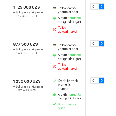
1 125 000 UZS
To'lov darhol
yechib olinadi
+
Soliqlar va yig‘imlar
(217 400 UZS)
Ajoyib
nonushta
narxga kiritilgan
To'lov
qaytarilmaydi
877 500 UZS
To'lov darhol
yechib olinadi
+
Soliqlar va yig‘imlar
(146 500 UZS)
Ajoyib
nonushta
narxga kiritilgan
To'lov
qaytarilmaydi
1 250 000 UZS
Kredit kartasiz
bron qilish
+
Soliqlar va yig‘imlar
mumkin
(232 400 UZS)
Ajoyib
nonushta
narxga kiritilgan
Bronni bekor
qilish