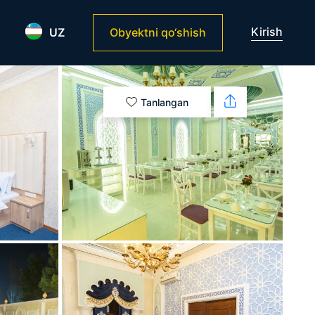
Kirish
UZ
Obyektni qo‘shish
Tanlangan