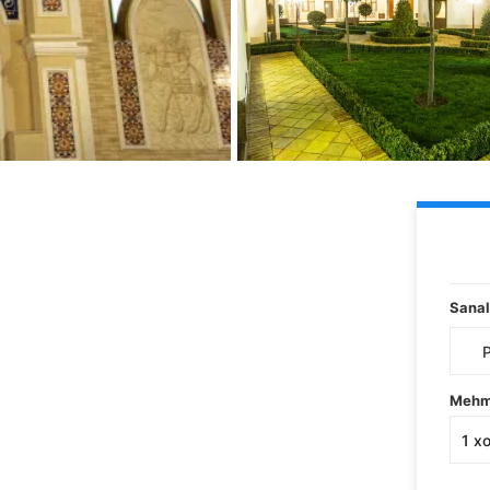
Sanal
Mehm
1
x