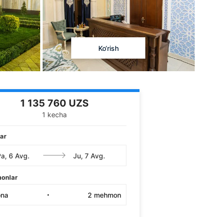
Ko‘rish
1 135 760 UZS
1 kecha
ar
onlar
ona
2
mehmon