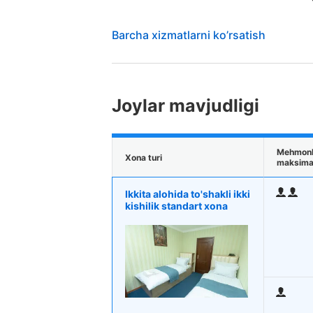
Barcha xizmatlarni ko’rsatish
Joylar mavjudligi
Mehmonl
Xona turi
maksimal
Ikkita alohida to'shakli ikki
kishilik standart xona