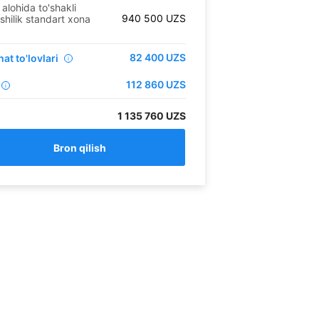
 alohida to'shakli
940 500
UZS
ishilik standart xona
82 400
UZS
at to'lovlari
i
112 860
UZS
i
1 135 760 UZS