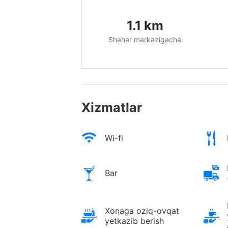
1.1
km
Shahar markazigacha
Xizmatlar
Wi-fi
Bar
Xonaga oziq-ovqat
yetkazib berish