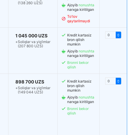
(138 260 UZS)
Ajoyib
nonushta
narxga kiritilgan
To'lov
qaytarilmaydi
1 045 000 UZS
Kredit kartasiz
bron qilish
+
Soliqlar va yig‘imlar
mumkin
(207 800 UZS)
Ajoyib
nonushta
narxga kiritilgan
Bronni bekor
qilish
898 700 UZS
Kredit kartasiz
bron qilish
+
Soliqlar va yig‘imlar
mumkin
(149 044 UZS)
Ajoyib
nonushta
narxga kiritilgan
Bronni bekor
qilish