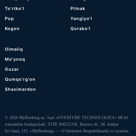
To'rtko'l
Pitnak
Pop
Yangiyo'l
Kogon
Qorako'l
Olmaliq
Mo'ynoq
Guzar
Qumqo'rg'on
Shaximardon
© 2026 MyBooking.uz. Sayt «OVERTURE TECHNOLOGIES» MChJ
tomonidan boshqariladi, STIR 304255336, Buxoro sh., M. Ambar
ko‘chasi, 115. «MyBooking» — O‘zbekiston Respublikasida ro‘yxatdan