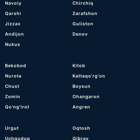
Navoiy
Chirchiq
Qarshi
Zarafshon
Jizzax
Guliston
Andijon
Denov
Nukus
Bekobod
Kitob
Nurota
Kattaqo'rg'on
Chust
Boysun
Zomin
Ohangaron
Qo'ng'irot
Angren
Urgut
Oqtosh
Uchquduq
Qibray