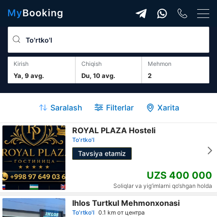
Kirish
Chiqish
mehmon
Ya, 9 avg.
Du, 10 avg.
2
Saralash
Filterlar
Xarita
ROYAL PLAZA Hosteli
To'rtko'l
Tavsiya etamiz
UZS 400 000
Soliqlar va yig‘imlarni qo‘shgan holda
Ihlos Turtkul Mehmonxonasi
To'rtko'l
0.1 km от центра