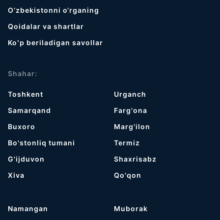
O‘zbekistonni o‘rganing
Qoidalar va shartlar
Koʻp beriladigan savollar
Shahar:
Toshkent
Urganch
Samarqand
Farg'ona
Buxoro
Marg'ilon
Bo'stonliq tumani
Termiz
G'ijduvon
Shaxrisabz
Хiva
Qo'qon
Namangan
Muborak