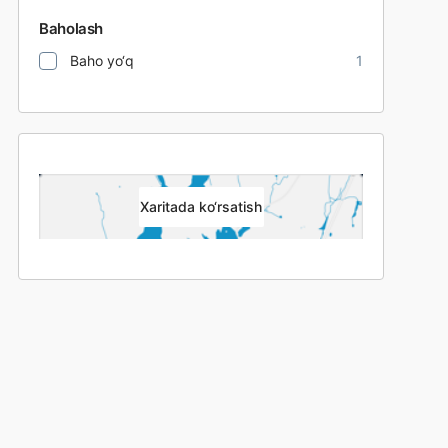
Baholash
Baho yo‘q
1
Xaritada ko‘rsatish