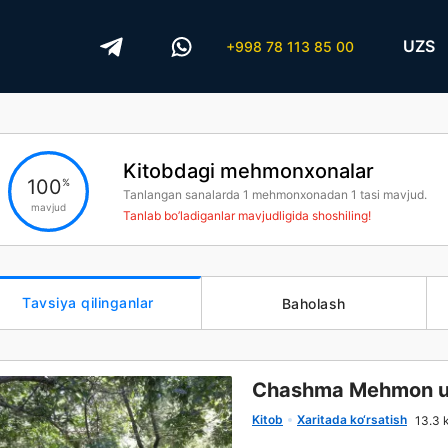
UZS
+998 78 113 85 00
Kitobdagi mehmonxonalar
100
%
Tanlangan sanalarda
1
mehmonxonadan
1
tasi mavjud.
mavjud
Tanlab bo’ladiganlar mavjudligida shoshiling!
Tavsiya qilinganlar
Baholash
Chashma Mehmon u
Kitob
Xaritada ko‘rsatish
13.3 