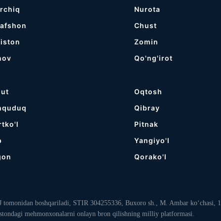
rchiq
Nurota
rafshon
Chust
iston
Zomin
nov
Qo'ng'irot
gut
Oqtosh
hquduq
Qibray
rtko'l
Pitnak
p
Yangiyo'l
gon
Qorako'l
dan boshqariladi, STIR 304255336, Buxoro sh., M. Ambar ko‘chasi, 115.
ndagi mehmonxonalarni onlayn bron qilishning milliy platformasi.