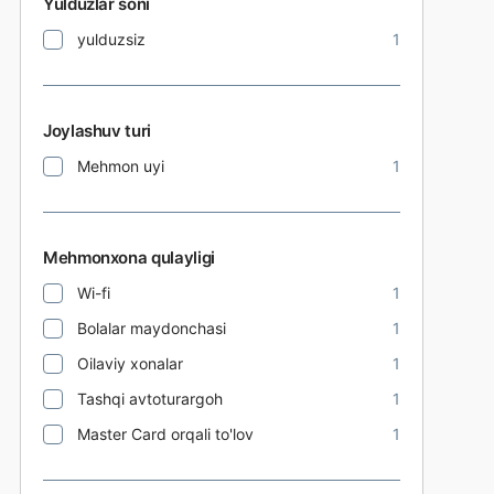
Yulduzlar soni
yulduzsiz
1
Joylashuv turi
Mehmon uyi
1
Mehmonxona qulayligi
Wi-fi
1
Bolalar maydonchasi
1
Oilaviy xonalar
1
Tashqi avtoturargoh
1
Master Card orqali to'lov
1