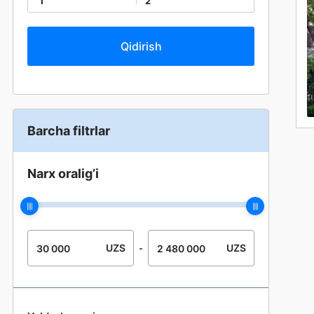
1
2
Barcha filtrlar
Narx oralig’i
UZS
UZS
-