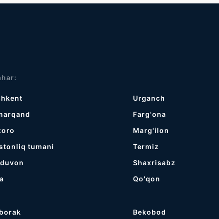
har:
shkent
Urganch
marqand
Farg'ona
xoro
Marg'ilon
stonliq tumani
Termiz
jduvon
Shaxrisabz
a
Qo'qon
borak
Bekobod