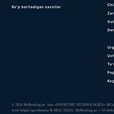
Chi
Koʻp beriladigan savollar
Za
Gul
De
Ur
Uc
To'
Po
Ko
© 2026 MyBooking.uz. Sayt «OVERTURE TECHNOLOGIES» MChJ tomoni
tovar belgisi (guvohnoma № MGU 33241). MyBooking.uz — O‘zbekisto