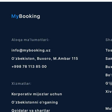
Aloqa ma’lumotlari:
Sha
info@mybooking.uz
To
O‘zbekiston, Buxoro, M.Ambar 115
Sa
+998 78 113 85 00
Bu
Bo'
G'i
Xizmatlar:
Хiv
Korporativ mijozlar uchun
O‘zbekistonni o‘rganing
Mu
Qoidalar va shartlar