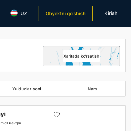
Kirish
UZ
Obyektni qo‘shish
Xaritada ko‘rsatish
Yulduzlar soni
Narx
yi
km от центра