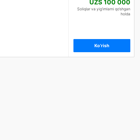
UZS 100 000
Soliqlar va yig‘imlarni qo‘shgan
holda
Ko’rish