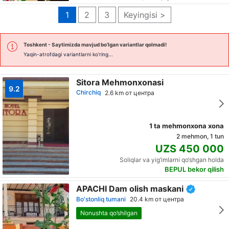
1
2
3
Keyingisi >
Toshkent
- Saytimizda mavjud bo’lgan variantlar qolmadi!
Yaqin-atrofdagi variantlarni ko'ring...
Sitora Mehmonxonasi
9.2
Chirchiq
2.6 km от центра
1 ta mehmonxona xona
2 mehmon, 1 tun
UZS 450 000
Soliqlar va yig‘imlarni qo‘shgan holda
BEPUL bekor qilish
APACHI Dam olish maskani
Bo'stonliq tumani
20.4 km от центра
Nonushta qo’shilgan