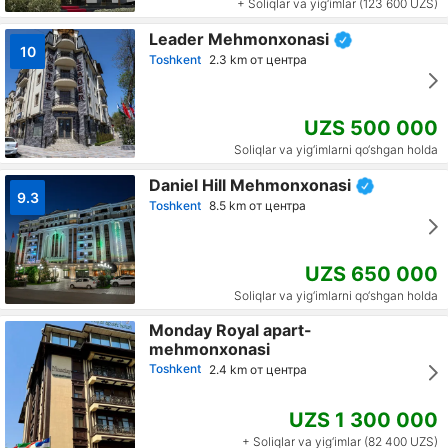
+ Soliqlar va yig‘imlar (123 600 UZS)
Leader Mehmonxonasi
10
Toshkent
2.3 km от центра
UZS 500 000
Soliqlar va yig‘imlarni qo‘shgan holda
Daniel Hill Mehmonxonasi
9.3
Toshkent
8.5 km от центра
UZS 650 000
Soliqlar va yig‘imlarni qo‘shgan holda
Monday Royal apart-
mehmonxonasi
Toshkent
2.4 km от центра
UZS 1 300 000
+ Soliqlar va yig‘imlar (82 400 UZS)