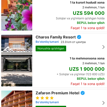
1 ta kurort hududi xona
2 mehmon, 1 tun
UZS 594 000
Soliqlar va yig‘imlarni qo‘shgan holda
BEPUL bekor qilish
Faqat 1 ta xona qoldi!
Charos Family Resort
Bo'stonliq tumani
23.9 km от центра
Nonushta qo’shilgan
1 ta mehmonxona xona
2 mehmon, 1 tun
UZS 1 900 000
+ Soliqlar va yig‘imlar (123 600 UZS)
BEPUL bekor qilish
Faqat 1 ta xona qoldi!
Zafaron Premium Hotel
Bo'stonliq tumani