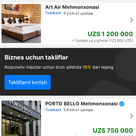
Art Air Mehmonxonasi
Toshkent
5.2 km от центра
UZS 1 200 000
+ Soliqlar va yig‘imlar (123 600 UZS)
Biznes uchun takliflar
Korporativ mijozlar uchun bron qilishda
15%
dan tejang
Takliflarni ko‘rish
PORTO BELLO Mehmonxonasi
Toshkent
5.9 km от центра
UZS 750 000