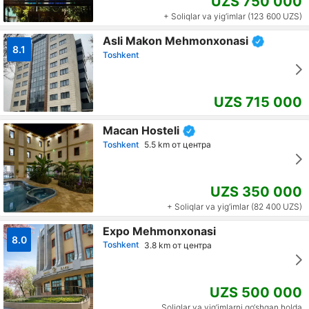
UZS 750 000
+ Soliqlar va yig‘imlar (123 600 UZS)
Asli Makon Mehmonxonasi
8.1
Toshkent
UZS 715 000
Macan Hosteli
Toshkent
5.5 km от центра
UZS 350 000
+ Soliqlar va yig‘imlar (82 400 UZS)
Expo Mehmonxonasi
8.0
Toshkent
3.8 km от центра
UZS 500 000
Soliqlar va yig‘imlarni qo‘shgan holda