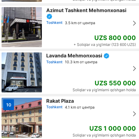
Azimut Tashkent Mehmonxonasi
Toshkent
3.5 km от центра
UZS 800 000
+ Soliqlar va yig‘imlar (123 600 UZS)
Lavanda Mehmonxoasi
Toshkent
10.3 km от центра
UZS 550 000
Soliqlar va yig‘imlarni qo‘shgan holda
Rakat Plaza
10
Toshkent
4.1 km от центра
UZS 1 000 000
Soliqlar va yig‘imlarni qo‘shgan holda