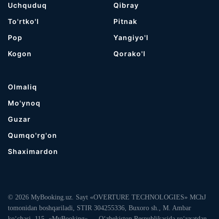
Uchquduq
Qibray
To'rtko'l
Pitnak
Pop
Yangiyo'l
Kogon
Qorako'l
Olmaliq
Mo'ynoq
Guzar
Qumqo'rg'on
Shaximardon
© 2026 MyBooking.uz. Sayt «OVERTURE TECHNOLOGIES» MChJ
tomonidan boshqariladi, STIR 304255336, Buxoro sh., M. Ambar
ko‘chasi, 115. «MyBooking» — O‘zbekiston Respublikasida ro‘yxatdan