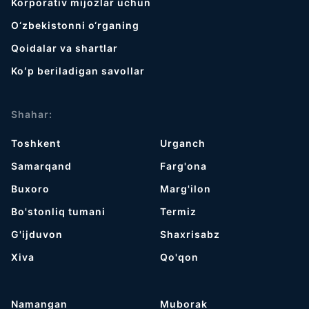
Korporativ mijozlar uchun
O‘zbekistonni o‘rganing
Qoidalar va shartlar
Koʻp beriladigan savollar
Shahar:
Toshkent
Urganch
Samarqand
Farg'ona
Buxoro
Marg'ilon
Bo'stonliq tumani
Termiz
G'ijduvon
Shaxrisabz
Хiva
Qo'qon
Namangan
Muborak