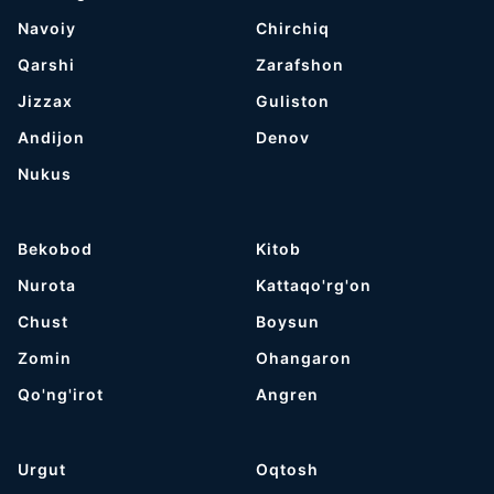
Navoiy
Chirchiq
Qarshi
Zarafshon
Jizzax
Guliston
Andijon
Denov
Nukus
Bekobod
Kitob
Nurota
Kattaqo'rg'on
Chust
Boysun
Zomin
Ohangaron
Qo'ng'irot
Angren
Urgut
Oqtosh