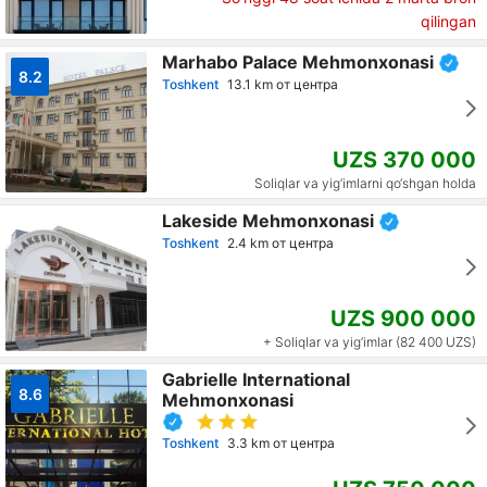
qilingan
Marhabo Palace Mehmonxonasi
8.2
Toshkent
13.1 km от центра
UZS 370 000
Soliqlar va yig‘imlarni qo‘shgan holda
Lakeside Mehmonxonasi
Toshkent
2.4 km от центра
UZS 900 000
+ Soliqlar va yig‘imlar (82 400 UZS)
Gabrielle International
8.6
Mehmonxonasi
Toshkent
3.3 km от центра