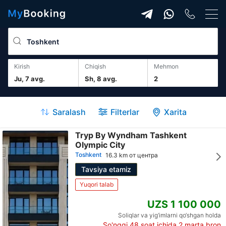
Kirish
Chiqish
mehmon
Ju, 7 avg.
Sh, 8 avg.
2
Saralash
Filterlar
Xarita
Tryp By Wyndham Tashkent
Olympic City
Toshkent
16.3 km от центра
Tavsiya etamiz
Yuqori talab
UZS 1 100 000
Soliqlar va yig‘imlarni qo‘shgan holda
So'nggi 48 soat ichida
2
marta bron