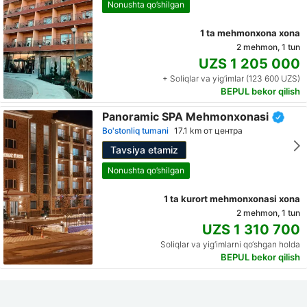
Nonushta qo’shilgan
1 ta mehmonxona xona
2 mehmon, 1 tun
UZS 1 205 000
+ Soliqlar va yig‘imlar (123 600 UZS)
BEPUL bekor qilish
Panoramic SPA Mehmonxonasi
Bo'stonliq tumani
17.1 km от центра
Tavsiya etamiz
Nonushta qo’shilgan
1 ta kurort mehmonxonasi xona
2 mehmon, 1 tun
UZS 1 310 700
Soliqlar va yig‘imlarni qo‘shgan holda
BEPUL bekor qilish