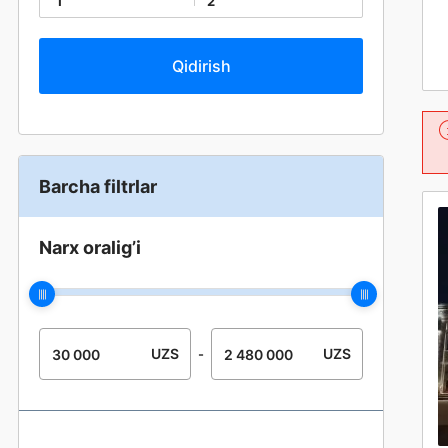
1
2
Barcha filtrlar
Narx oralig’i
UZS
UZS
-