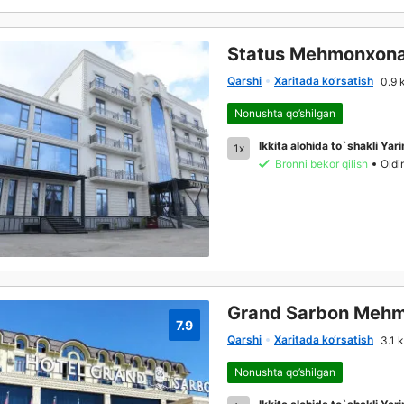
Status Mehmonxona
Qarshi
Xaritada ko‘rsatish
0.9 
Nonushta qo’shilgan
Ikkita alohida to`shakli Yar
1x
Bronni bekor qilish
Oldi
Grand Sarbon Mehm
7.9
Qarshi
Xaritada ko‘rsatish
3.1 
Nonushta qo’shilgan