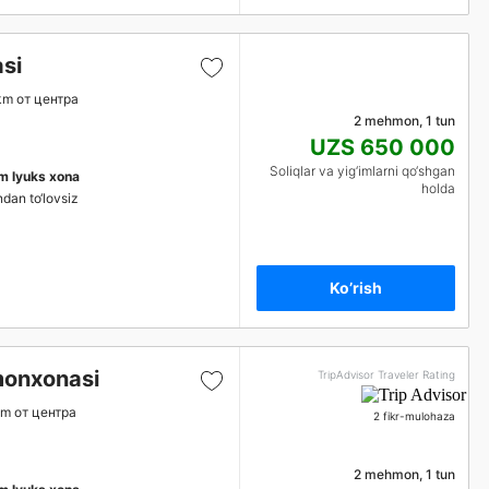
si
km от центра
2 mehmon, 1 tun
UZS 650 000
Soliqlar va yig‘imlarni qo‘shgan
im lyuks xona
holda
ndan to‘lovsiz
Ko’rish
onxonasi
TripAdvisor Traveler Rating
km от центра
2 fikr-mulohaza
2 mehmon, 1 tun