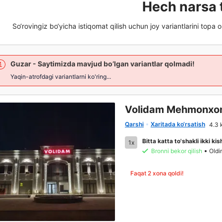
Hech narsa 
So‘rovingiz bo‘yicha istiqomat qilish uchun joy variantlarini topa o
Guzar
- Saytimizda mavjud bo’lgan variantlar qolmadi!
Yaqin-atrofdagi variantlarni ko'ring...
Volidam Мehmonxo
Qarshi
Xaritada ko‘rsatish
4.3 
Bitta katta to'shakli ikki ki
1x
Bronni bekor qilish
Oldi
Faqat 2 xona qoldi!