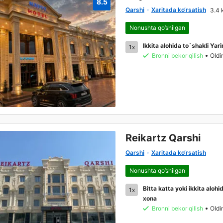
8.5
Qarshi
Xaritada ko‘rsatish
3.4 
Nonushta qo’shilgan
Ikkita alohida to`shakli Yar
1x
Bronni bekor qilish
Oldi
Reikartz Qarshi
Qarshi
Xaritada ko‘rsatish
Nonushta qo’shilgan
Bitta katta yoki ikkita alohid
1x
xona
Bronni bekor qilish
Oldi