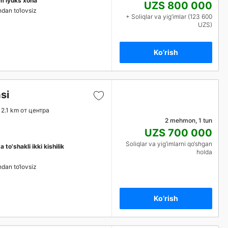
im lyuks xona
UZS 800 000
ndan to‘lovsiz
+ Soliqlar va yig‘imlar (123 600
UZS)
Ko’rish
si
2.1 km от центра
2 mehmon, 1 tun
UZS 700 000
Soliqlar va yig‘imlarni qo‘shgan
a to'shakli ikki kishilik
holda
ndan to‘lovsiz
Ko’rish