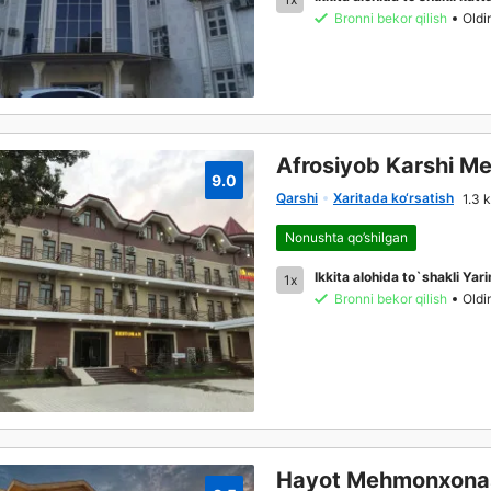
Bronni bekor qilish
Oldi
Afrosiyob Karshi M
9.0
Qarshi
Xaritada ko‘rsatish
1.3 
Nonushta qo’shilgan
Ikkita alohida to`shakli Yar
1x
Bronni bekor qilish
Oldi
Hayot Mehmonxona