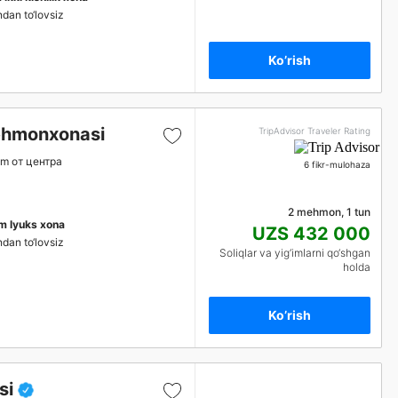
ndan to‘lovsiz
Ko’rish
ehmonxonasi
TripAdvisor Traveler Rating
km от центра
6 fikr-mulohaza
2 mehmon, 1 tun
im lyuks xona
UZS 432 000
ndan to‘lovsiz
Soliqlar va yig‘imlarni qo‘shgan
holda
Ko’rish
si