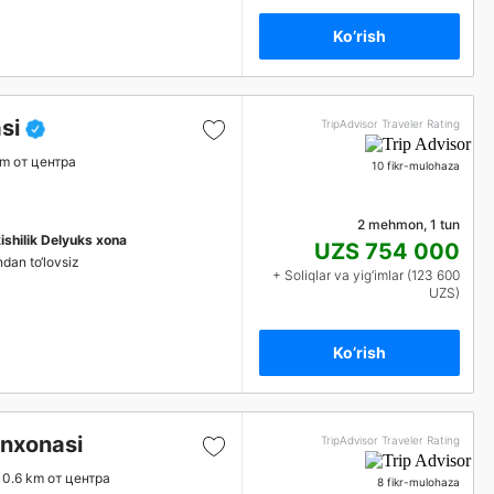
Ko’rish
si
TripAdvisor Traveler Rating
km от центра
10 fikr-mulohaza
2 mehmon, 1 tun
 kishilik Delyuks xona
UZS 754 000
ndan to‘lovsiz
+ Soliqlar va yig‘imlar (123 600
UZS)
Ko’rish
nxonasi
TripAdvisor Traveler Rating
0.6 km от центра
8 fikr-mulohaza