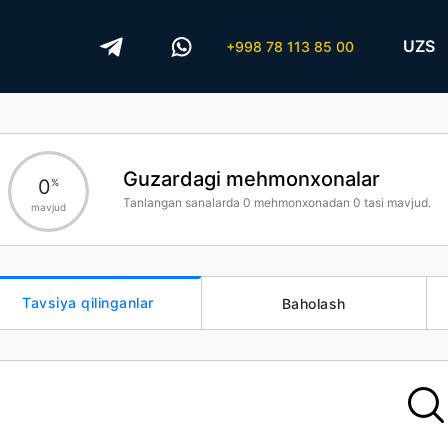
UZS
+998 78 113 85 00
Guzardagi mehmonxonalar
0
%
Tanlangan sanalarda
0
mehmonxonadan
0
tasi mavjud.
mavjud
Tavsiya qilinganlar
Baholash