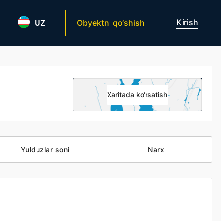
Kirish
UZ
Obyektni qo‘shish
Xaritada ko‘rsatish
Yulduzlar soni
Narx