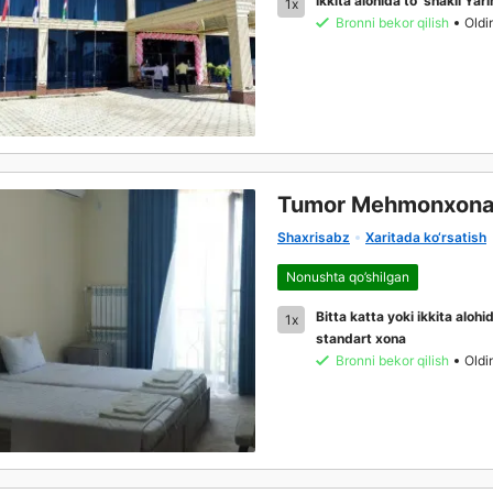
Ikkita alohida to`shakli Yar
1x
Bronni bekor qilish
Oldi
Tumor Mehmonxona
Shaxrisabz
Xaritada ko‘rsatish
Nonushta qo’shilgan
Bitta katta yoki ikkita alohid
1x
standart xona
Bronni bekor qilish
Oldi