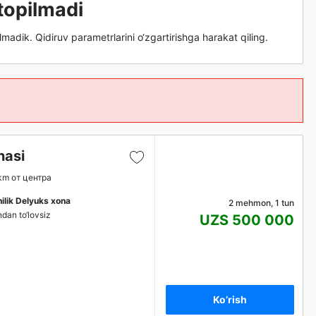
topilmadi
lmadik. Qidiruv parametrlarini o‘zgartirishga harakat qiling.
nasi
km от центра
shilik Delyuks xona
2 mehmon, 1 tun
ndan to‘lovsiz
UZS 500 000
Ko’rish