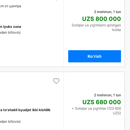
km от центра
2 mehmon, 1 tun
UZS 800 000
Soliqlar va yig‘imlarni qo‘shgan
im lyuks xona
holda
ndan to‘lovsiz
Ko’rish
2 mehmon, 1 tun
UZS 680 000
+ Soliqlar va yig‘imlar (123 600
a to'shakli byudjet ikki kishilik
UZS)
ndan to‘lovsiz