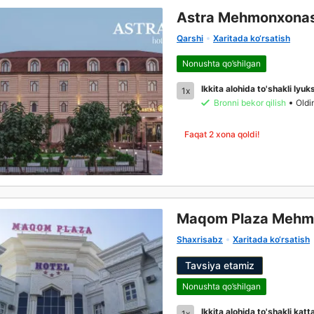
Astra Mehmonxonas
Qarshi
Xaritada ko‘rsatish
Nonushta qo’shilgan
Ikkita alohida to'shakli lyuk
1x
Bronni bekor qilish
Oldi
Faqat 2 xona qoldi!
Maqom Plaza Mehm
Shaxrisabz
Xaritada ko‘rsatish
Tavsiya etamiz
Nonushta qo’shilgan
Ikkita alohida to'shakli katta
1x