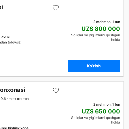
i
2 mehmon, 1 tun
UZS 800 000
Soliqlar va yig‘imlarni qo‘shgan
s xona
holda
ndan to‘lovsiz
Ko’rish
onxonasi
0.6 km от центра
2 mehmon, 1 tun
UZS 650 000
Soliqlar va yig‘imlarni qo‘shgan
holda
 ikki kishilik xona