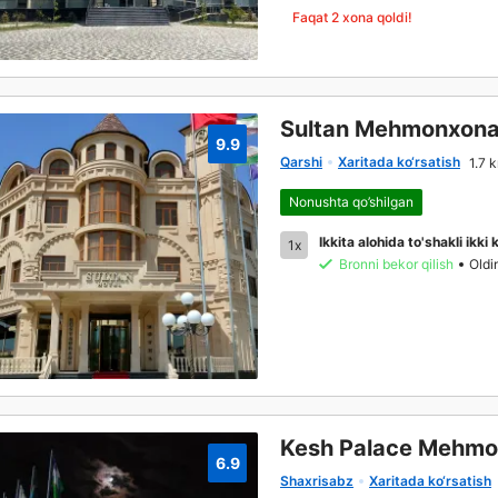
Faqat 2 xona qoldi!
Sultan Mehmonxona
9.9
Qarshi
Xaritada ko‘rsatish
1.7 
Nonushta qo’shilgan
Ikkita alohida to'shakli ikki
1x
Bronni bekor qilish
Oldi
Kesh Palace Mehmo
6.9
Shaxrisabz
Xaritada ko‘rsatish