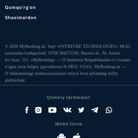
Qumqo'rg'on
Shaximardon
© 2026 MyBooking.uz. Sayt «OVERTURE TECHNOLOGIES» MChJ
tomonidan boshqariladi, STIR 304255336, Buxoro sh., M. Ambar
ko‘chasi, 115. «MyBooking» — O‘zbekiston Respublikasida ro‘yxatdan
o‘tgan tovar belgisi (guvohnoma № MGU 33241). MyBooking.uz —
O‘zbekistondagi mehmonxonalarni onlayn bron qilishning milliy
platformasi.
Ijtimoiy tarmoqlar:
Mobil ilova: