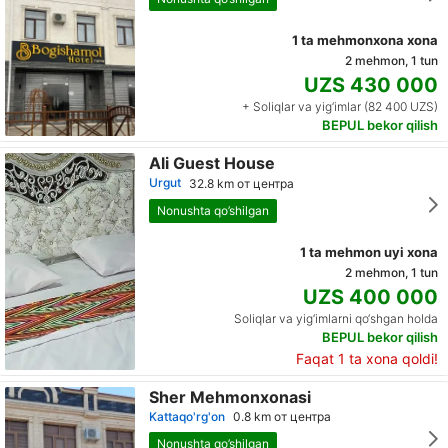
1 ta mehmonxona xona
2 mehmon, 1 tun
UZS 430 000
+ Soliqlar va yig‘imlar (82 400 UZS)
BEPUL bekor qilish
Ali Guest House
Urgut
32.8 km от центра
Nonushta qo’shilgan
1 ta mehmon uyi xona
2 mehmon, 1 tun
UZS 400 000
Soliqlar va yig‘imlarni qo‘shgan holda
BEPUL bekor qilish
Faqat 1 ta xona qoldi!
Sher Mehmonxonasi
Kattaqo'rg'on
0.8 km от центра
Nonushta qo’shilgan