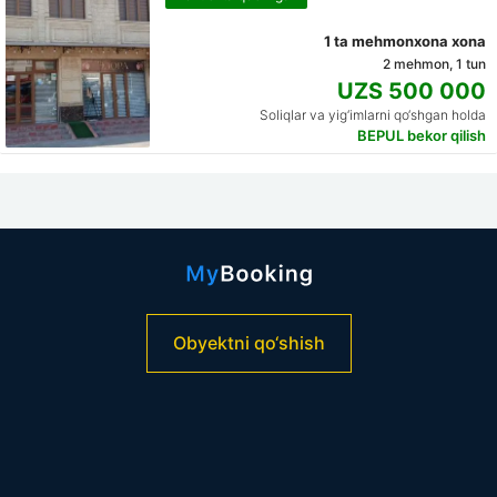
1 ta mehmonxona xona
2 mehmon, 1 tun
UZS 500 000
Soliqlar va yig‘imlarni qo‘shgan holda
BEPUL bekor qilish
Obyektni qo‘shish