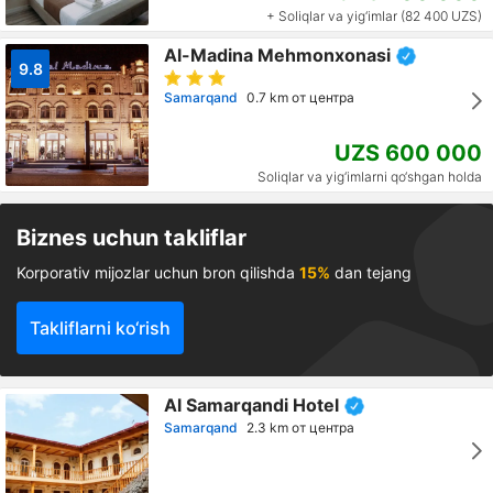
+ Soliqlar va yig‘imlar (82 400 UZS)
Al-Madina Mehmonxonasi
9.8
Samarqand
0.7 km от центра
UZS 600 000
Soliqlar va yig‘imlarni qo‘shgan holda
Biznes uchun takliflar
Korporativ mijozlar uchun bron qilishda
15%
dan tejang
Takliflarni ko‘rish
Al Samarqandi Hotel
Samarqand
2.3 km от центра