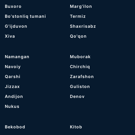
Buxoro
Marg'ilon
Bo'stonliq tumani
Termiz
G'ijduvon
Shaxrisabz
Хiva
Qo'qon
Namangan
Muborak
Navoiy
Chirchiq
Qarshi
Zarafshon
Jizzax
Guliston
Andijon
Denov
Nukus
Bekobod
Kitob