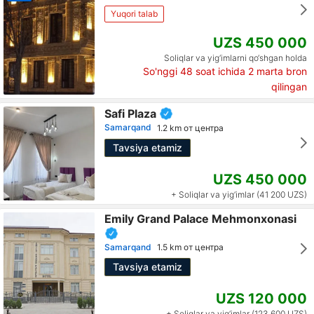
Yuqori talab
UZS 450 000
Soliqlar va yig‘imlarni qo‘shgan holda
So'nggi 48 soat ichida
2
marta bron
qilingan
Safi Plaza
Samarqand
1.2 km от центра
Tavsiya etamiz
UZS 450 000
+ Soliqlar va yig‘imlar (41 200 UZS)
Emily Grand Palace Mehmonxonasi
Samarqand
1.5 km от центра
Tavsiya etamiz
UZS 120 000
+ Soliqlar va yig‘imlar (123 600 UZS)