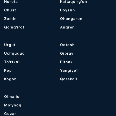
Nurota
Kattaqo'rg'on
Chust
Boysun
Zomin
Ohangaron
Qo'ng'irot
Angren
Urgut
Oqtosh
Uchquduq
Qibray
To'rtko'l
Pitnak
Pop
Yangiyo'l
Kogon
Qorako'l
Olmaliq
Mo'ynoq
Guzar