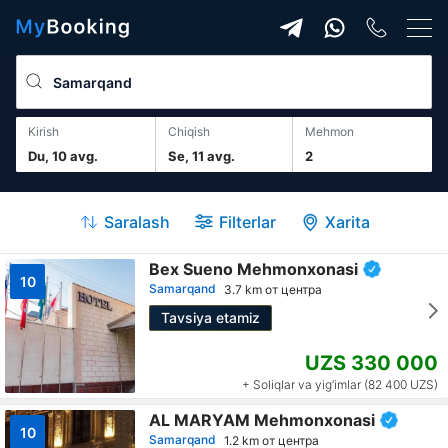
Kirish
Chiqish
mehmon
Du, 10 avg.
Se, 11 avg.
2
Saralash
Filterlar
Xarita
Bex Sueno Mehmonxonasi
10
Samarqand
3.7 km от центра
Tavsiya etamiz
UZS 330 000
+ Soliqlar va yig‘imlar (82 400 UZS)
AL MARYAM Mehmonxonasi
10
Samarqand
1.2 km от центра