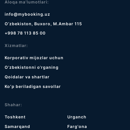
Aloqa ma’lumotlari:
info@mybooking.uz
O‘zbekiston, Buxoro, M.Ambar 115
+998 78 113 85 00
Xizmatlar:
Korporativ mijozlar uchun
O‘zbekistonni o‘rganing
Qoidalar va shartlar
Koʻp beriladigan savollar
Shahar:
Toshkent
Urganch
Samarqand
Farg'ona