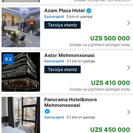
Azam Plaza Hotel
Samarqand
5 km от центра
Tavsiya etamiz
UZS 500 000
Soliqlar va yig‘imlarni qo‘shgan holda
Astor Mehmonxonasi
9.3
Samarqand
3.1 km от центра
Tavsiya etamiz
UZS 410 000
Soliqlar va yig‘imlarni qo‘shgan holda
Panorama Hotel&more
Mehmonxonasi
Samarqand
3.1 km от центра
UZS 450 000