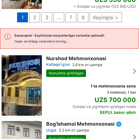
+ Soliqlar va yig‘imlar (123 600 UZS)
1
2
3
...
7
8
Keyingisi >
Samarqand
- Saytimizda mavjud bo’lgan variantlar qolmadi!
Yaqin-atrofdagi variantlarni ko'ring...
Nurshod Mehmonxonasi
Kattaqo'rg'on
2.6 km от центра
Nonushta qo’shilgan
1 ta mehmonxona xona
2 mehmon, 1 tun
UZS 700 000
Soliqlar va yig‘imlarni qo‘shgan holda
BEPUL bekor qilish
Bog'ishamol Mehmonxonasi
Urgut
3.2 km от центра
Nonushta qo’shilgan