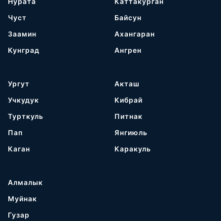
Нурата
Каттакурган
Чуст
Байсун
Заамин
Ахангаран
Кунград
Ангрен
Ургут
Акташ
Учкудук
Кибрай
Турткуль
Питнак
Пап
Янгиюль
Каган
Каракуль
Алмалык
Муйнак
Гузар