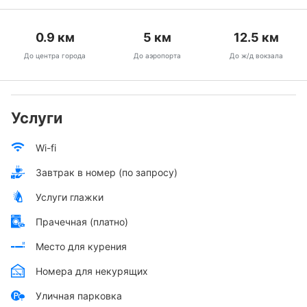
0.9
км
5
км
12.5
км
До центра города
До аэропорта
До ж/д вокзала
Услуги
Wi-fi
Завтрак в номер (по запросу)
Услуги глажки
Прачечная (платно)
Место для курения
Номера для некурящих
Уличная парковка