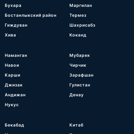
Бухара
Маргилан
Бостанлыкский район
Термез
Гиждуван
Шахрисабз
Хива
Коканд
Наманган
Мубарек
Навои
Чирчик
Карши
Зарафшан
Джизак
Гулистан
Андижан
Денау
Нукус
Бекабад
Китаб