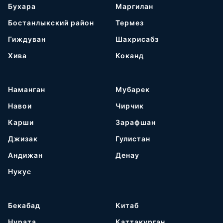
Бухара
Маргилан
Бостанлыкский район
Термез
Гиждуван
Шахрисабз
Хива
Коканд
Наманган
Мубарек
Навои
Чирчик
Карши
Зарафшан
Джизак
Гулистан
Андижан
Денау
Нукус
Бекабад
Китаб
Нурата
Каттакурган