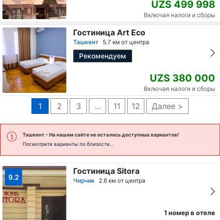
UZS 499 998
Включая налоги и сборы
Гостиница Art Eco
Ташкент
5.7 км от центра
Рекомендуем
UZS 380 000
Включая налоги и сборы
1
2
3
...
11
12
Далее >
Ташкент
- На нашем сайте не осталось доступных вариантов!
Посмотрите варианты по близости...
Гостиница Sitora
9.2
Чирчик
2.6 км от центра
1 номер в отеле