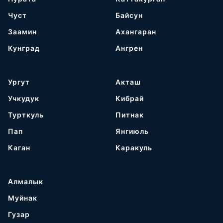
Чуст
Байсун
Заамин
Ахангаран
Кунград
Ангрен
Ургут
Акташ
Учкудук
Кибрай
Турткуль
Питнак
Пап
Янгиюль
Каган
Каракуль
Алмалык
Муйнак
Гузар