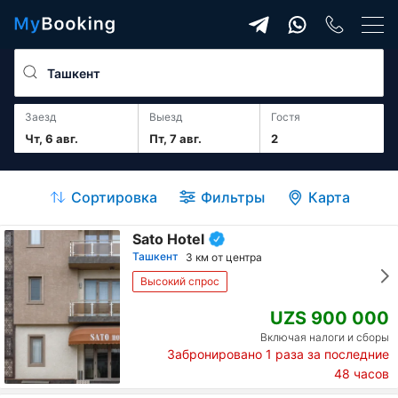
Заезд
Выезд
гостя
Чт, 6 авг.
Пт, 7 авг.
2
Сортировка
Фильтры
Карта
Sato Hotel
Ташкент
3 км от центра
Высокий спрос
UZS 900 000
Включая налоги и сборы
Забронировано
1
раза за последние
48 часов