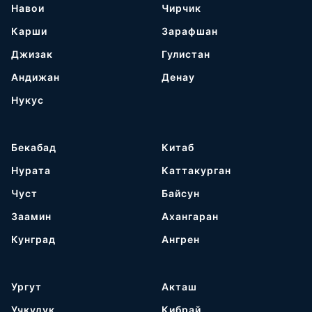
Навои
Чирчик
Карши
Зарафшан
Джизак
Гулистан
Андижан
Денау
Нукус
Бекабад
Китаб
Нурата
Каттакурган
Чуст
Байсун
Заамин
Ахангаран
Кунград
Ангрен
Ургут
Акташ
Учкудук
Кибрай