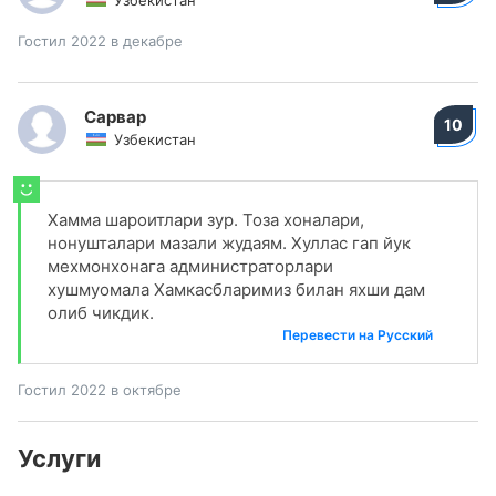
Узбекистан
Гостил 2022 в декабре
Сарвар
10
Узбекистан
Хамма шароитлари зур. Тоза хоналари,
нонушталари мазали жудаям. Хуллас гап йук
мехмонхонага администраторлари
хушмуомала Хамкасбларимиз билан яхши дам
олиб чикдик.
Перевести на Русский
Гостил 2022 в октябре
Услуги