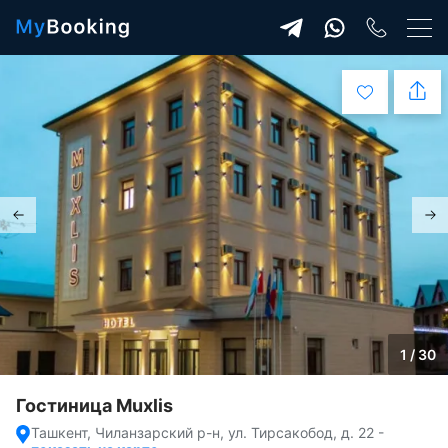
1 / 30
Гостиница Muxlis
Ташкент, Чиланзарский р-н, ул. Тирсакобод, д. 22
-