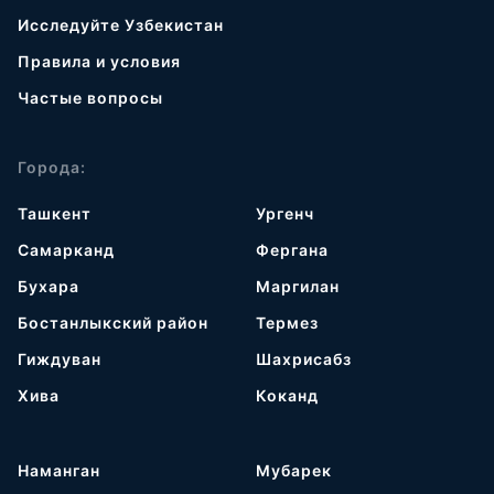
Исследуйте Узбекистан
Правила и условия
Частые вопросы
Города:
Ташкент
Ургенч
Самарканд
Фергана
Бухара
Маргилан
Бостанлыкский район
Термез
Гиждуван
Шахрисабз
Хива
Коканд
Наманган
Мубарек