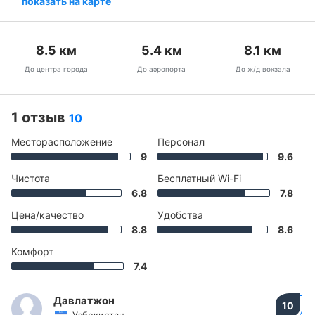
показать на карте
8.5
км
5.4
км
8.1
км
До центра города
До аэропорта
До ж/д вокзала
1 отзыв
10
Месторасположение
Персонал
9
9.6
Чистота
Бесплатный Wi-Fi
6.8
7.8
Цена/качество
Удобства
8.8
8.6
Комфорт
7.4
Давлатжон
10