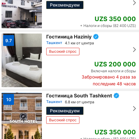
Рекомендуем
UZS 350 000
+ Налоги и сборы (82 400 UZS)
Гостиница Haziniy
9.7
Ташкент
4.1 км от центра
Высокий спрос
UZS 200 000
Включая налоги и сборы
Забронировано
4
раза за
последние 48 часов
Гостиница South Tashkent
10
Ташкент
6.8 км от центра
Рекомендуем
Высокий спрос
UZS 350 000
+ Налоги и сборы (82 400 UZS)