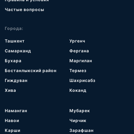
Частые вопросы
Города:
Ташкент
Ургенч
Самарканд
Фергана
Бухара
Маргилан
Бостанлыкский район
Термез
Гиждуван
Шахрисабз
Хива
Коканд
Наманган
Мубарек
Навои
Чирчик
Карши
Зарафшан