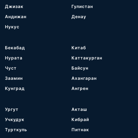
Джизак
Гулистан
Андижан
Денау
Нукус
Бекабад
Китаб
Нурата
Каттакурган
Чуст
Байсун
Заамин
Ахангаран
Кунград
Ангрен
Ургут
Акташ
Учкудук
Кибрай
Турткуль
Питнак