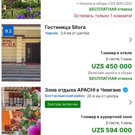
+ Налоги и сборы (123 600 UZS)
БЕСПЛАТНАЯ отмена
Осталась только 1 комната!
Гостиница Sitora
9.2
Чирчик
2.6 км от центра
1 номер в отеле
2 гостя, 1 ночь
UZS 450 000
Включая налоги и сборы
БЕСПЛАТНАЯ отмена
Зона отдыха APACHI в Чимгане
Бостанлыкский район
20.4 км от центра
Завтрак включен
1 номер в курортной зоне
2 гостя, 1 ночь
UZS 594 000