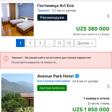
Гостиница Art Eco
Ташкент
5.7 км от центра
Рекомендуем
UZS 380 000
Включая налоги и сборы
1
2
3
...
11
12
Далее >
Ташкент
- На нашем сайте не осталось доступных вариантов!
Посмотрите варианты по близости...
Avenue Park Hotel
Бостанлыкский район
24.8 км от центра
Завтрак включен
1 номер в отеле
2 гостя, 1 ночь
UZS 1 950 000