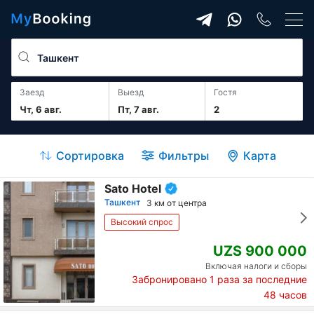
Заезд
Выезд
гостя
Чт, 6 авг.
Пт, 7 авг.
2
Сортировка
Фильтры
Карта
Sato Hotel
Ташкент
3 км от центра
Высокий спрос
UZS 900 000
Включая налоги и сборы
Забронировано
1
раза за последние
48 часов