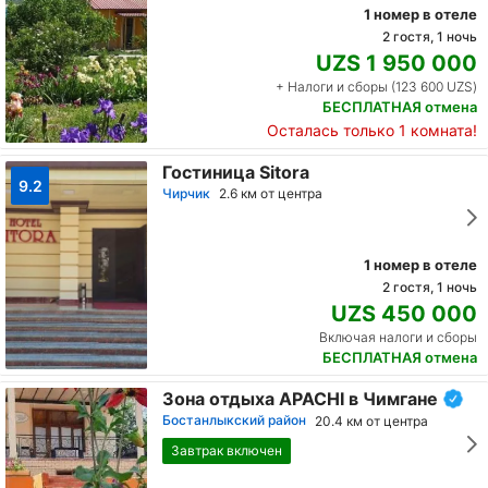
1 номер в отеле
2 гостя, 1 ночь
UZS 1 950 000
+ Налоги и сборы (123 600 UZS)
БЕСПЛАТНАЯ отмена
Осталась только 1 комната!
Гостиница Sitora
9.2
Чирчик
2.6 км от центра
1 номер в отеле
2 гостя, 1 ночь
UZS 450 000
Включая налоги и сборы
БЕСПЛАТНАЯ отмена
Зона отдыха APACHI в Чимгане
Бостанлыкский район
20.4 км от центра
Завтрак включен