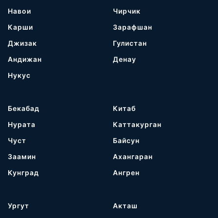
Навои
Чирчик
Карши
Зарафшан
Джизак
Гулистан
Андижан
Денау
Нукус
Бекабад
Китаб
Нурата
Каттакурган
Чуст
Байсун
Заамин
Ахангаран
Кунград
Ангрен
Ургут
Акташ