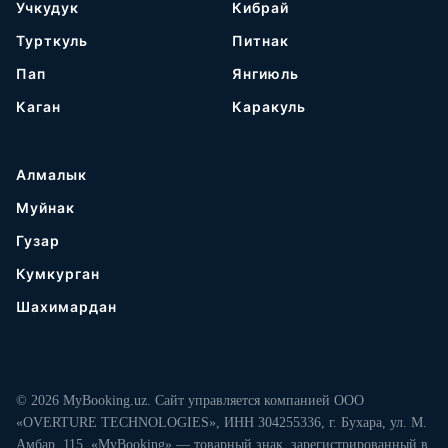
Учкудук
Кибрай
Турткуль
Питнак
Пап
Янгиюль
Каган
Каракуль
Алмалык
Муйнак
Гузар
Кумкурган
Шахимардан
© 2026 MyBooking.uz. Сайт управляется компанией ООО
«OVERTURE TECHNOLOGIES», ИНН 304255336, г. Бухара, ул. М.
Амбар, 115. «MyBooking» — товарный знак, зарегистрированный в