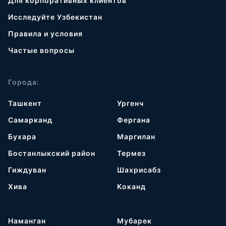
Для корпоративных клиентов
Исследуйте Узбекистан
Правила и условия
Частые вопросы
Города:
Ташкент
Ургенч
Самарканд
Фергана
Бухара
Маргилан
Бостанлыкский район
Термез
Гиждуван
Шахрисабз
Хива
Коканд
Наманган
Мубарек