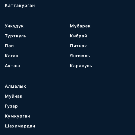
Каттакурган
Учкудук
Мубарек
Турткуль
Кибрай
Пап
Питнак
Каган
Янгиюль
Акташ
Каракуль
Алмалык
Муйнак
Гузар
Кумкурган
Шахимардан