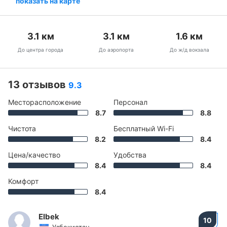
показать на карте
3.1
км
3.1
км
1.6
км
До центра города
До аэропорта
До ж/д вокзала
13 отзывов
9.3
Месторасположение
Персонал
8.7
8.8
Чистота
Бесплатный Wi-Fi
8.2
8.4
Цена/качество
Удобства
8.4
8.4
Комфорт
8.4
Elbek
10