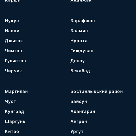
Нукус
Зарафшан
Навои
Заамин
Джизак
Нурата
Чимган
Гиждуван
Гулистан
Денау
Чирчик
Бекабад
Маргилан
Бостанлыкский район
Чуст
Байсун
Кунград
Ахангаран
Шаргунь
Ангрен
Китаб
Ургут