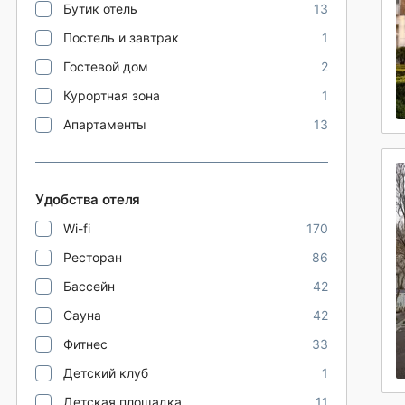
Бутик отель
13
Постель и завтрак
1
Гостевой дом
2
Курортная зона
1
Апартаменты
13
Удобства отеля
Wi-fi
170
Ресторан
86
Бассейн
42
Сауна
42
Фитнес
33
Детский клуб
1
Детская площадка
11