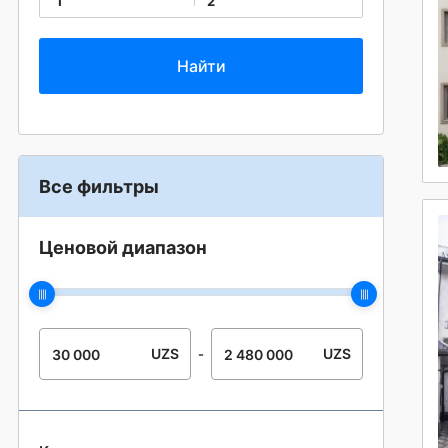
1
2
Все фильтры
Ценовой диапазон
UZS
UZS
-