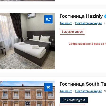
Гостиница Haziniy
9.7
Ташкент
Показать на карте
4
Высокий спрос
Забронировано
4
раза за 
Гостиница South T
10
Ташкент
Показать на карте
6
Рекомендуем