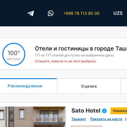
UZS
+998 78 113 85 00
Отели и гостиницы в городе Та
100
%
171
из
171
отелей доступно на выбранные даты.
доступно
Спешите, пока есть из чего выбрать!
Рекомендуемые
Оценка
Sato Hotel
Новинк
Ташкент
Показать на карте
3