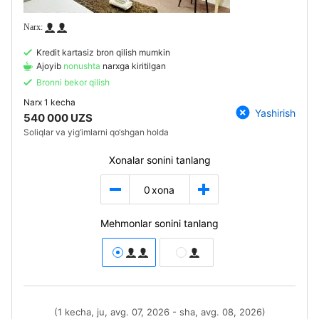
Kredit kartasiz bron qilish mumkin
Ajoyib
nonushta
narxga kiritilgan
Bronni bekor qilish
Narx
1 kecha
Yashirish
540 000 UZS
Soliqlar va yig‘imlarni qo‘shgan holda
Xonalar sonini tanlang
0
xona
Mehmonlar sonini tanlang
(1 kecha, ju, avg. 07, 2026 - sha, avg. 08, 2026)