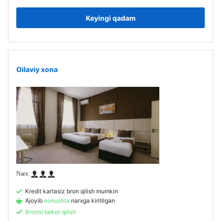
Keyingi qadam
Oilaviy xona
Kredit kartasiz bron qilish mumkin
Ajoyib
nonushta
narxga kiritilgan
Bronni bekor qilish