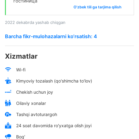
гостиница
O‘zbek tili ga tarjima qilish
2022 dekabrda yashab chiqgan
Barcha fikr-mulohazalarni ko‘rsatish: 4
Xizmatlar
Wi-fi
Kimyoviy tozalash (qo'shimcha to'lov)
Chekish uchun joy
Oilaviy xonalar
Tashqi avtoturargoh
24 soat davomida ro'yxatga olish joyi
Bog'