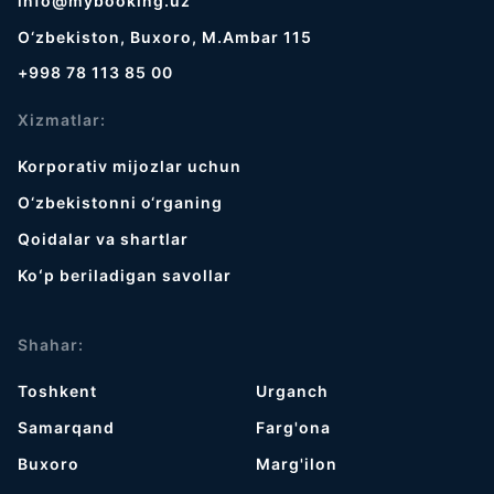
info@mybooking.uz
O‘zbekiston, Buxoro, M.Ambar 115
+998 78 113 85 00
Xizmatlar:
Korporativ mijozlar uchun
O‘zbekistonni o‘rganing
Qoidalar va shartlar
Koʻp beriladigan savollar
Shahar:
Toshkent
Urganch
Samarqand
Farg'ona
Buxoro
Marg'ilon