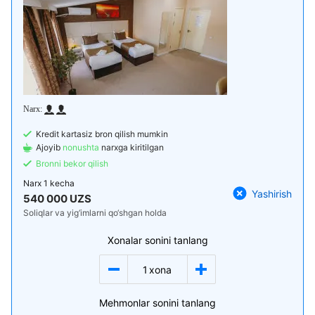
Kredit kartasiz bron qilish mumkin
Ajoyib
nonushta
narxga kiritilgan
Bronni bekor qilish
Narx
1 kecha
Yashirish
540 000 UZS
Soliqlar va yig‘imlarni qo‘shgan holda
Xonalar sonini tanlang
1
xona
Mehmonlar sonini tanlang