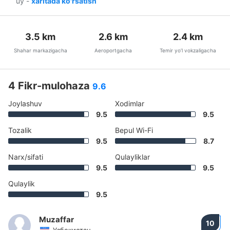
uy
-
xaritada ko'rsatish
3.5
km
2.6
km
2.4
km
Shahar markazigacha
Aeroportgacha
Temir yo’l vokzaligacha
4 Fikr-mulohaza
9.6
Joylashuv
Xodimlar
9.5
9.5
Tozalik
Bepul Wi-Fi
9.5
8.7
Narx/sifati
Qulayliklar
9.5
9.5
Qulaylik
9.5
Muzaffar
10