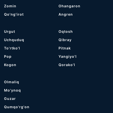
Zomin
Ohangaron
Qo'ng'irot
Angren
Urgut
Oqtosh
Uchquduq
Qibray
To'rtko'l
Pitnak
Pop
Yangiyo'l
Kogon
Qorako'l
Olmaliq
Mo'ynoq
Guzar
Qumqo'rg'on