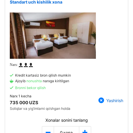
Standart uch kishilik xona
Kredit kartasiz bron qilish mumkin
Ajoyib
nonushta
narxga kiritilgan
Bronni bekor qilish
Narx
1 kecha
Yashirish
735 000 UZS
Soliqlar va yig‘imlarni qo‘shgan holda
Xonalar sonini tanlang
0
xona