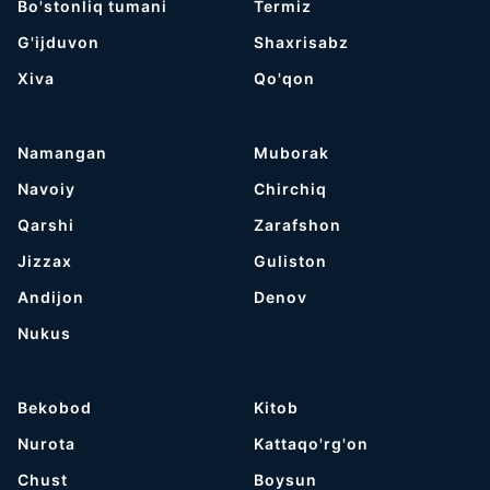
Bo'stonliq tumani
Termiz
G'ijduvon
Shaxrisabz
Хiva
Qo'qon
Namangan
Muborak
Navoiy
Chirchiq
Qarshi
Zarafshon
Jizzax
Guliston
Andijon
Denov
Nukus
Bekobod
Kitob
Nurota
Kattaqo'rg'on
Chust
Boysun