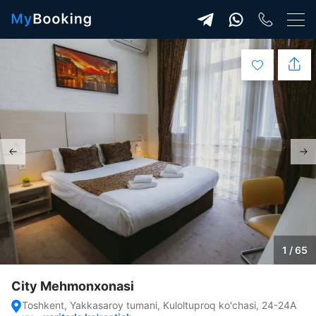
1 / 65
City Mehmonxonasi
Toshkent, Yakkasaroy tumani, Kuloltuproq ko'chasi, 24-24A