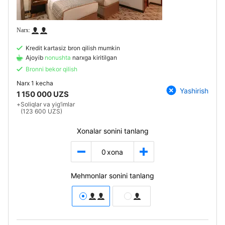
Kredit kartasiz bron qilish mumkin
Ajoyib
nonushta
narxga kiritilgan
Bronni bekor qilish
Narx
1 kecha
Yashirish
1 150 000 UZS
+
Soliqlar va yig‘imlar
(123 600 UZS)
Xonalar sonini tanlang
0
xona
Mehmonlar sonini tanlang