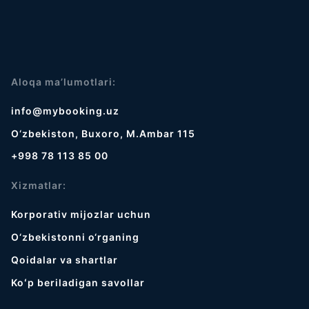
Aloqa ma’lumotlari:
info@mybooking.uz
O‘zbekiston, Buxoro, M.Ambar 115
+998 78 113 85 00
Xizmatlar:
Korporativ mijozlar uchun
O‘zbekistonni o‘rganing
Qoidalar va shartlar
Koʻp beriladigan savollar