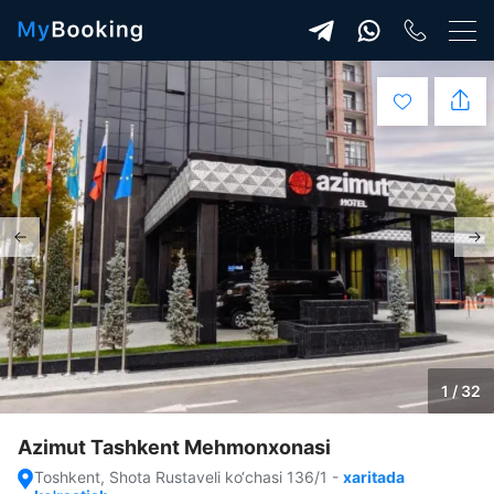
1 / 32
Azimut Tashkent Mehmonxonasi
Toshkent, Shota Rustaveli ko‘chasi 136/1
-
xaritada