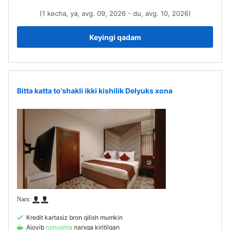
(1 kecha, ya, avg. 09, 2026 - du, avg. 10, 2026)
Keyingi qadam
Bitta katta to'shakli ikki kishilik Delyuks xona
Kredit kartasiz bron qilish mumkin
Ajoyib
nonushta
narxga kiritilgan