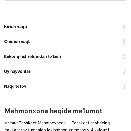
Kirish vaqti
Chiqish vaqti
Bekor qilish/oldindan to‘lash
Uy hayvonlari
Naqd to‘lov
Mehmonxona haqida ma’lumot
Azimut Tashkent Mehmonxonasi— Toshkent shahrining
Yakkasaroy tumanida joylashgan zamonaviy 4 yulduzli