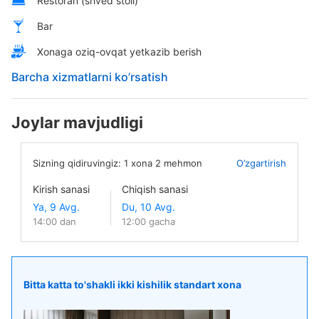
Restoran (shved stoli)
Bar
Xonaga oziq-ovqat yetkazib berish
Barcha xizmatlarni ko’rsatish
Joylar mavjudligi
Sizning qidiruvingiz:
1
xona
2
mehmon
O’zgartirish
Kirish sanasi
Chiqish sanasi
14:00 dan
12:00 gacha
Bitta katta to'shakli ikki kishilik standart xona