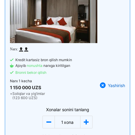
Kredit kartasiz bron qilish mumkin
Ajoyib
nonushta
narxga kiritilgan
Bronni bekor qilish
Narx
1 kecha
Yashirish
1 150 000 UZS
+
Soliqlar va yig‘imlar
(123 600 UZS)
Xonalar sonini tanlang
1
xona