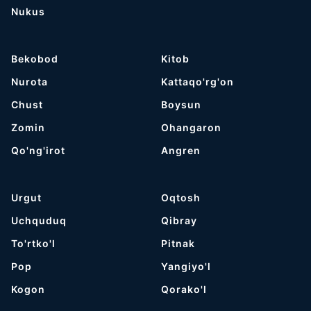
Nukus
Bekobod
Kitob
Nurota
Kattaqo'rg'on
Chust
Boysun
Zomin
Ohangaron
Qo'ng'irot
Angren
Urgut
Oqtosh
Uchquduq
Qibray
To'rtko'l
Pitnak
Pop
Yangiyo'l
Kogon
Qorako'l