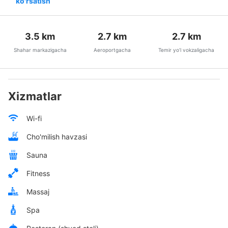
ko'rsatish
3.5
km
2.7
km
2.7
km
Shahar markazigacha
Aeroportgacha
Temir yo’l vokzaligacha
Xizmatlar
Wi-fi
Cho'milish havzasi
Sauna
Fitness
Massaj
Spa