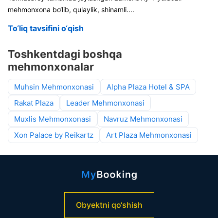
mehmonxona bo‘lib, qulaylik, shinamli
....
To‘liq tavsifini o‘qish
Toshkentdagi boshqa
mehmonxonalar
Muhsin Mehmonxonasi
Alpha Plaza Hotel & SPA
Rakat Plaza
Leader Mehmonxonasi
Muxlis Mehmonxonasi
Navruz Mehmonxonasi
Xon Palace by Reikartz
Art Plaza Mehmonxonasi
Obyektni qo‘shish