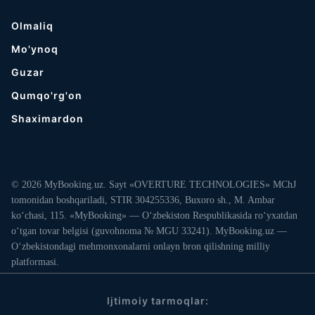
Olmaliq
Mo'ynoq
Guzar
Qumqo'rg'on
Shaximardon
© 2026 MyBooking.uz. Sayt «OVERTURE TECHNOLOGIES» MChJ
tomonidan boshqariladi, STIR 304255336, Buxoro sh., M. Ambar
ko‘chasi, 115. «MyBooking» — O‘zbekiston Respublikasida ro‘yxatdan
o‘tgan tovar belgisi (guvohnoma № MGU 33241). MyBooking.uz —
O‘zbekistondagi mehmonxonalarni onlayn bron qilishning milliy
platformasi.
Ijtimoiy tarmoqlar: