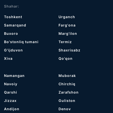
Shahar:
Toshkent
Urganch
Samarqand
Farg'ona
Buxoro
Marg'ilon
Bo'stonliq tumani
Termiz
G'ijduvon
Shaxrisabz
Хiva
Qo'qon
Namangan
Muborak
Navoiy
Chirchiq
Qarshi
Zarafshon
Jizzax
Guliston
Andijon
Denov