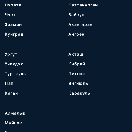
Нурата
Каттакурган
Чуст
Байсун
Заамин
Ахангаран
Кунград
Ангрен
Ургут
Акташ
Учкудук
Кибрай
Турткуль
Питнак
Пап
Янгиюль
Каган
Каракуль
Алмалык
Муйнак