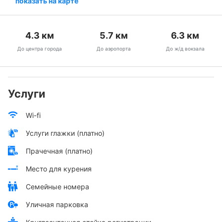
показать на карте
4.3
км
5.7
км
6.3
км
До центра города
До аэропорта
До ж/д вокзала
Услуги
Wi-fi
Услуги глажки (платно)
Прачечная (платно)
Место для курения
Семейные номера
Уличная парковка