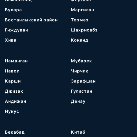
Бухара
Маргилан
Бостанлыкский район
Термез
Гиждуван
Шахрисабз
Хива
Коканд
Наманган
Мубарек
Навои
Чирчик
Карши
Зарафшан
Джизак
Гулистан
Андижан
Денау
Нукус
Бекабад
Китаб