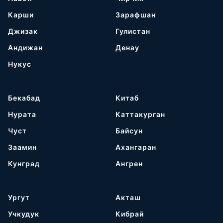
Карши
Зарафшан
Джизак
Гулистан
Андижан
Денау
Нукус
Бекабад
Китаб
Нурата
Каттакурган
Чуст
Байсун
Заамин
Ахангаран
Кунград
Ангрен
Ургут
Акташ
Учкудук
Кибрай