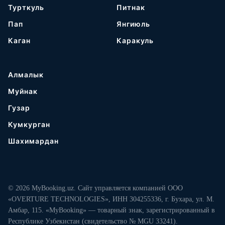
Турткуль
Питнак
Пап
Янгиюль
Каган
Каракуль
Алмалык
Муйнак
Гузар
Кумкурган
Шахимардан
© 2026 MyBooking.uz. Сайт управляется компанией ООО
«OVERTURE TECHNOLOGIES», ИНН 304255336, г. Бухара, ул. М.
Амбар, 115. «MyBooking» — товарный знак, зарегистрированный в
Республике Узбекистан (свидетельство № MGU 33241).