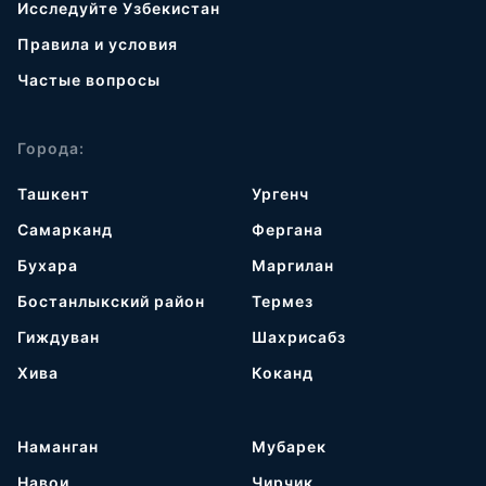
Исследуйте Узбекистан
Правила и условия
Частые вопросы
Города:
Ташкент
Ургенч
Самарканд
Фергана
Бухара
Маргилан
Бостанлыкский район
Термез
Гиждуван
Шахрисабз
Хива
Коканд
Наманган
Мубарек
Навои
Чирчик