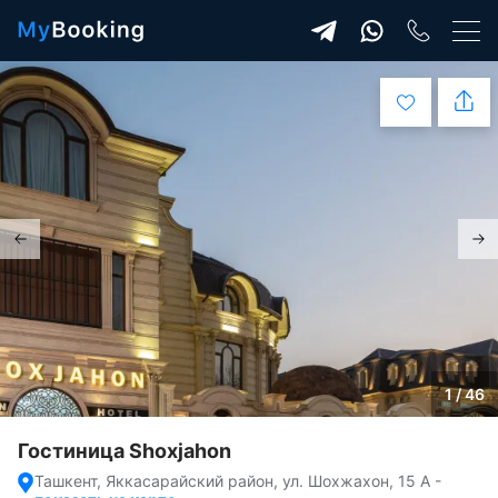
1 / 46
Гостиница Shoxjahon
Ташкент, Яккасарайский район, ул. Шохжахон, 15 А
-