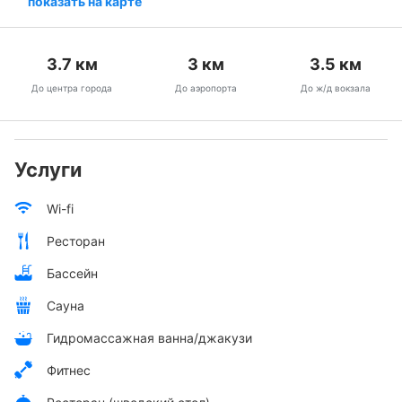
показать на карте
3.7
км
3
км
3.5
км
До центра города
До аэропорта
До ж/д вокзала
Услуги
Wi-fi
Ресторан
Бассейн
Сауна
Гидромассажная ванна/джакузи
Фитнес