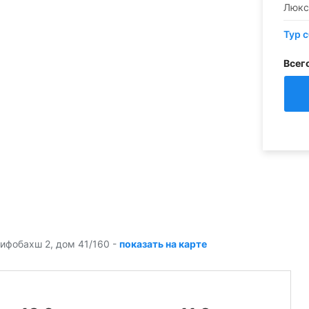
Люкс
Тур 
Всег
Шифобахш 2, дом 41/160
-
показать на карте