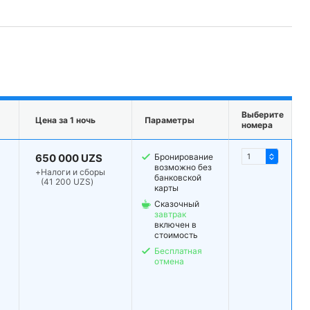
Выберите
Цена за 1 ночь
Параметры
номера
650 000 UZS
Бронирование
возможно без
+
Налоги и сборы
банковской
(41 200 UZS)
карты
Сказочный
завтрак
включен в
стоимость
Бесплатная
отмена