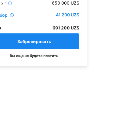
650 000
UZS
x
1
i
41 200
UZS
сбор
i
о
691 200 UZS
Вы еще не будете платить