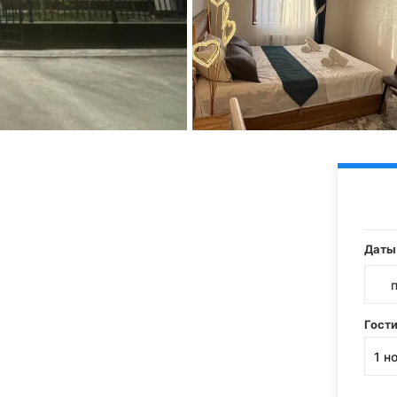
Даты
Гост
1
н